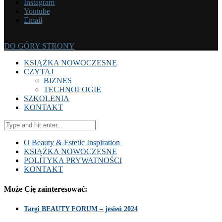
Instagram
Youtube
Email
DO GÓRY STRONY
KSIĄŻKA NOWOCZESNE
CZYTAJ
BIZNES
TECHNOLOGIE
SZKOLENIA
KONTAKT
O Beauty & Estetic Inspiration
KSIĄŻKA NOWOCZESNE
POLITYKA PRYWATNOŚCI
KONTAKT
Może Cię zainteresować:
Targi BEAUTY FORUM – jesień 2024