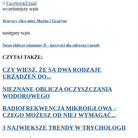
0
Facebook
Email
wcześniejszy wpis
Wszyscy chcą mieć Marka i Grażynę
następny wpis
Nowe oblicze witaminy D – korzyści dla zdrowia i urody
CZYTAJ TAKŻE:
CZY WIESZ, ŻE SĄ DWA RODZAJE
URZĄDZEŃ DO...
NIEZNANE OBLICZA OCZYSZCZANIA
WODOROWEGO
RADIOFREKWENCJA MIKROIGŁOWA –
CZEGO MOŻESZ OD NIEJ WYMAGAĆ...
3 NAJWIĘKSZE TRENDY W TRYCHOLOGII