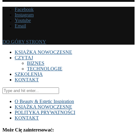
Facebook
Instagram
Youtube
Email
DO GÓRY STRONY
KSIĄŻKA NOWOCZESNE
CZYTAJ
BIZNES
TECHNOLOGIE
SZKOLENIA
KONTAKT
O Beauty & Estetic Inspiration
KSIĄŻKA NOWOCZESNE
POLITYKA PRYWATNOŚCI
KONTAKT
Może Cię zainteresować: