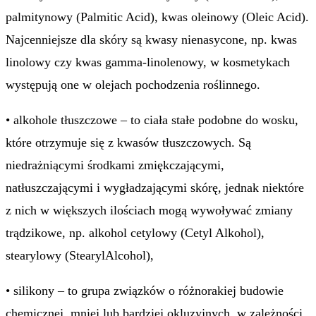
palmitynowy (Palmitic Acid), kwas oleinowy (Oleic Acid).
Najcenniejsze dla skóry są kwasy nienasycone, np. kwas
linolowy czy kwas gamma-linolenowy, w kosmetykach
występują one w olejach pochodzenia roślinnego.
• alkohole tłuszczowe – to ciała stałe podobne do wosku,
które otrzymuje się z kwasów tłuszczowych. Są
niedrażniącymi środkami zmiękczającymi,
natłuszczającymi i wygładzającymi skórę, jednak niektóre
z nich w większych ilościach mogą wywoływać zmiany
trądzikowe, np. alkohol cetylowy (Cetyl Alkohol),
stearylowy (StearylAlcohol),
• silikony – to grupa związków o różnorakiej budowie
chemicznej, mniej lub bardziej okluzyjnych, w zależności