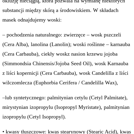
okluzję nieciągłą, która pozwala na wymianę niektórych
substancji między skórą a środowiskiem. W składach
masek odnajdujemy woski:
– pochodzenia naturalnego: zwierzęce – wosk pszczeli
(Cera Alba), lanolina (Lanolin); woski roślinne – karnauba
(Cera Carbauba), ciekły woskz nasion krzewu jojoba
(Simmondsia Chinensis/Jojoba Seed Oil), wosk Karnauba
z liści kopernicji (Cera Carbauba), wosk Candelilla z liści
wilczomlecza (Euphorbia Cerifera / Candelilla Wax),
–lub syntetycznego: palmitynian cetylu (Cetyl Palmitate),
mirystynian izopropylu (Isopropyl Myristate), palmitynian
izopropylu (Cetyl Isopropyl).
• kwasy tłuszczowe: kwas stearynowy (Stearic Acid), kwas