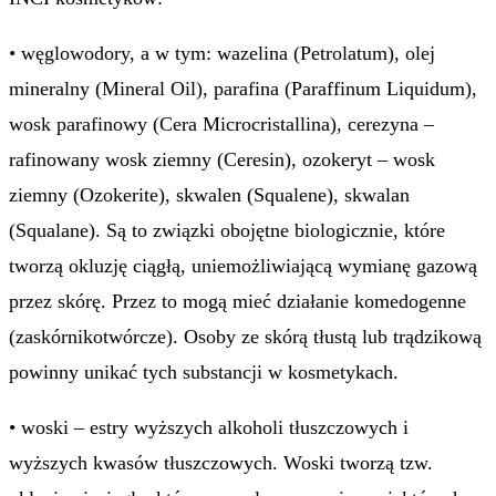
• węglowodory, a w tym: wazelina (Petrolatum), olej
mineralny (Mineral Oil), parafina (Paraffinum Liquidum),
wosk parafinowy (Cera Microcristallina), cerezyna –
rafinowany wosk ziemny (Ceresin), ozokeryt – wosk
ziemny (Ozokerite), skwalen (Squalene), skwalan
(Squalane). Są to związki obojętne biologicznie, które
tworzą okluzję ciągłą, uniemożliwiającą wymianę gazową
przez skórę. Przez to mogą mieć działanie komedogenne
(zaskórnikotwórcze). Osoby ze skórą tłustą lub trądzikową
powinny unikać tych substancji w kosmetykach.
• woski – estry wyższych alkoholi tłuszczowych i
wyższych kwasów tłuszczowych. Woski tworzą tzw.