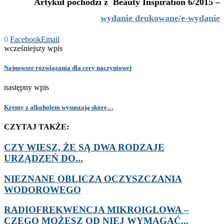
Artykuł pochodzi z
Beauty Inspiration 6/2015 –
wydani
e drukowane
/
e-wydanie
0
Facebook
Email
wcześniejszy wpis
Najnowsze rozwiązania dla cery naczyniowej
następny wpis
Kremy z alkoholem wysuszają skórę…
CZYTAJ TAKŻE:
CZY WIESZ, ŻE SĄ DWA RODZAJE
URZĄDZEŃ DO...
NIEZNANE OBLICZA OCZYSZCZANIA
WODOROWEGO
RADIOFREKWENCJA MIKROIGŁOWA –
CZEGO MOŻESZ OD NIEJ WYMAGAĆ...