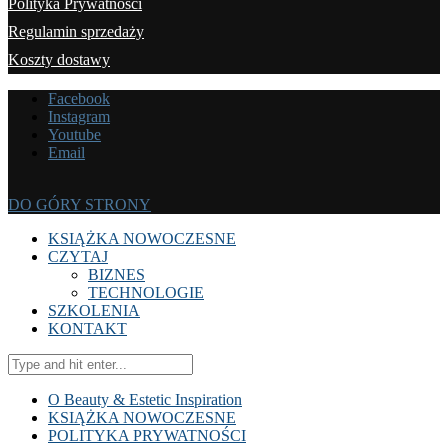
Polityka Prywatności
Regulamin sprzedaży
Koszty dostawy
Facebook
Instagram
Youtube
Email
DO GÓRY STRONY
KSIĄŻKA NOWOCZESNE
CZYTAJ
BIZNES
TECHNOLOGIE
SZKOLENIA
KONTAKT
O Beauty & Estetic Inspiration
KSIĄŻKA NOWOCZESNE
POLITYKA PRYWATNOŚCI