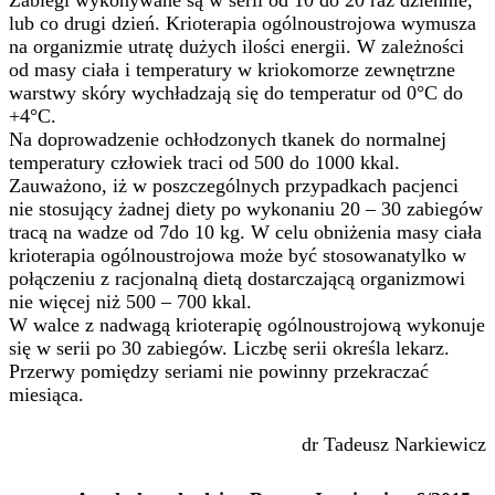
Zabiegi wykonywane są w serii od 10 do 20 raz dziennie,
lub co drugi dzień. Krioterapia ogólnoustrojowa wymusza
na organizmie utratę dużych ilości energii. W zależności
od masy ciała i temperatury w kriokomorze zewnętrzne
warstwy skóry wychładzają się do temperatur od 0°C do
+4°C.
Na doprowadzenie ochłodzonych tkanek do normalnej
temperatury człowiek traci od 500 do 1000 kkal.
Zauważono, iż w poszczególnych przypadkach pacjenci
nie stosujący żadnej diety po wykonaniu 20 – 30 zabiegów
tracą na wadze od 7do 10 kg. W celu obniżenia masy ciała
krioterapia ogólnoustrojowa może być stosowanatylko w
połączeniu z racjonalną dietą dostarczającą organizmowi
nie więcej niż 500 – 700 kkal.
W walce z nadwagą krioterapię ogólnoustrojową wykonuje
się w serii po 30 zabiegów. Liczbę serii określa lekarz.
Przerwy pomiędzy seriami nie powinny przekraczać
miesiąca.
dr Tadeusz Narkiewicz