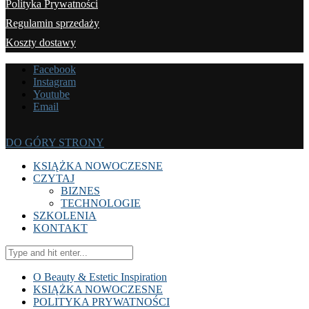
Polityka Prywatności
Regulamin sprzedaży
Koszty dostawy
Facebook
Instagram
Youtube
Email
DO GÓRY STRONY
KSIĄŻKA NOWOCZESNE
CZYTAJ
BIZNES
TECHNOLOGIE
SZKOLENIA
KONTAKT
O Beauty & Estetic Inspiration
KSIĄŻKA NOWOCZESNE
POLITYKA PRYWATNOŚCI