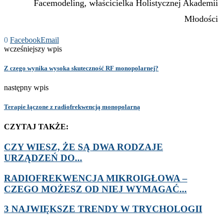
Facemodeling, właścicielka Holistycznej Akademii
Młodości
0
Facebook
Email
wcześniejszy wpis
Z czego wynika wysoka skuteczność RF monopolarnej?
następny wpis
Terapie łączone z radiofrekwencją monopolarną
CZYTAJ TAKŻE:
CZY WIESZ, ŻE SĄ DWA RODZAJE
URZĄDZEŃ DO...
RADIOFREKWENCJA MIKROIGŁOWA –
CZEGO MOŻESZ OD NIEJ WYMAGAĆ...
3 NAJWIĘKSZE TRENDY W TRYCHOLOGII