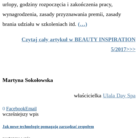
urlopy, godziny rozpoczęcia i zakończenia pracy,
wynagrodzenia, zasady przyznawania premii, zasady
brania udziału w szkoleniach itd.
(…)
Czytaj cały artykuł w BEAUTY INSPIRATION
5/2017>>>
Martyna Sokołowska
właścicielka
Ulala Day Spa
0
Facebook
Email
wcześniejszy wpis
Jak nowe technologie pomagają zarządzać zespołem