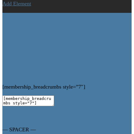
Add Element
Add New Row
Edit Element
Clone Element
Advanced Element
Options
Move
Remove Element
[membership_breadcrumbs style=”7″]
Edit Element
Clone Element
Advanced Element
Options
Move
Remove Element
— SPACER —