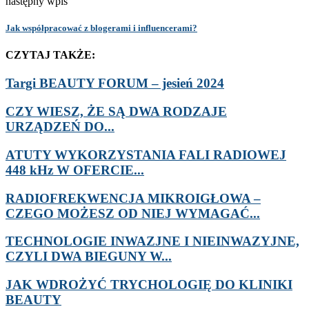
następny wpis
Jak współpracować z blogerami i influencerami?
CZYTAJ TAKŻE:
Targi BEAUTY FORUM – jesień 2024
CZY WIESZ, ŻE SĄ DWA RODZAJE
URZĄDZEŃ DO...
ATUTY WYKORZYSTANIA FALI RADIOWEJ
448 kHz W OFERCIE...
RADIOFREKWENCJA MIKROIGŁOWA –
CZEGO MOŻESZ OD NIEJ WYMAGAĆ...
TECHNOLOGIE INWAZJNE I NIEINWAZYJNE,
CZYLI DWA BIEGUNY W...
JAK WDROŻYĆ TRYCHOLOGIĘ DO KLINIKI
BEAUTY