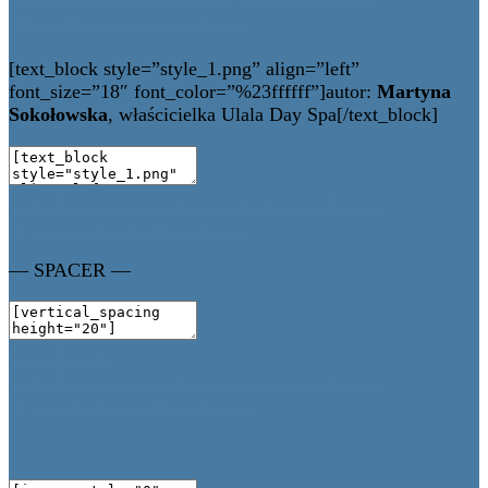
Options
Move
Remove Element
[text_block style=”style_1.png” align=”left”
font_size=”18″ font_color=”%23ffffff”]autor:
Martyna
Sokołowska
, właścicielka Ulala Day Spa[/text_block]
Edit Element
Clone Element
Advanced Element
Options
Move
Remove Element
— SPACER —
Add Element
Edit Element
Clone Element
Advanced Element
Options
Move
Remove Element