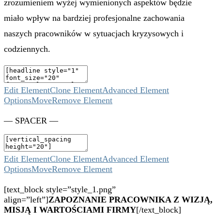
zrozumieniem wyżej wymienionych aspektów będzie
miało wpływ na bardziej profesjonalne zachowania
naszych pracowników w sytuacjach kryzysowych i
codziennych.
Edit Element
Clone Element
Advanced Element
Options
Move
Remove Element
— SPACER —
Edit Element
Clone Element
Advanced Element
Options
Move
Remove Element
[text_block style=”style_1.png”
align=”left”]
ZAPOZNANIE PRACOWNIKA Z WIZJĄ,
MISJĄ I WARTOŚCIAMI FIRMY
[/text_block]