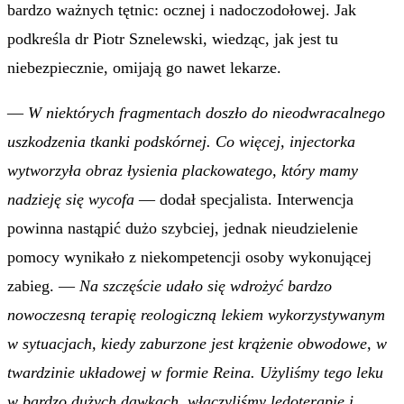
bardzo ważnych tętnic: ocznej i nadoczodołowej. Jak
podkreśla dr Piotr Sznelewski, wiedząc, jak jest tu
niebezpiecznie, omijają go nawet lekarze.
—
W niektórych fragmentach doszło do nieodwracalnego
uszkodzenia tkanki podskórnej. Co więcej, injectorka
wytworzyła obraz łysienia plackowatego, który mamy
nadzieję się wycofa
— dodał specjalista. Interwencja
powinna nastąpić dużo szybciej, jednak nieudzielenie
pomocy wynikało z niekompetencji osoby wykonującej
zabieg. —
Na szczęście udało się wdrożyć bardzo
nowoczesną terapię reologiczną lekiem wykorzystywanym
w sytuacjach, kiedy zaburzone jest krążenie obwodowe, w
twardzinie układowej w formie Reina. Użyliśmy tego leku
w bardzo dużych dawkach, włączyliśmy ledoterapię i