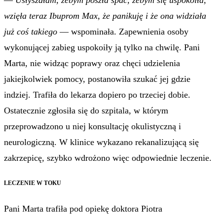
—
Usłyszałam, żebym poszła spać, żebym się uspokoiła,
wzięła teraz Ibuprom Max, że panikuję i że ona widziała
już coś takiego
— wspominała. Zapewnienia osoby
wykonującej zabieg uspokoiły ją tylko na chwilę. Pani
Marta, nie widząc poprawy oraz chęci udzielenia
jakiejkolwiek pomocy, postanowiła szukać jej gdzie
indziej. Trafiła do lekarza dopiero po trzeciej dobie.
Ostatecznie zgłosiła się do szpitala, w którym
przeprowadzono u niej konsultację okulistyczną i
neurologiczną. W klinice wykazano rekanalizującą się
zakrzepicę, szybko wdrożono więc odpowiednie leczenie.
LECZENIE W TOKU
Pani Marta trafiła pod opiekę doktora Piotra