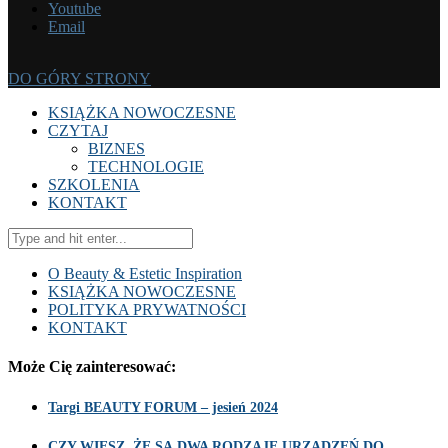
Youtube
Email
DO GÓRY STRONY
KSIĄŻKA NOWOCZESNE
CZYTAJ
BIZNES
TECHNOLOGIE
SZKOLENIA
KONTAKT
O Beauty & Estetic Inspiration
KSIĄŻKA NOWOCZESNE
POLITYKA PRYWATNOŚCI
KONTAKT
Może Cię zainteresować:
Targi BEAUTY FORUM – jesień 2024
CZY WIESZ, ŻE SĄ DWA RODZAJE URZĄDZEŃ DO