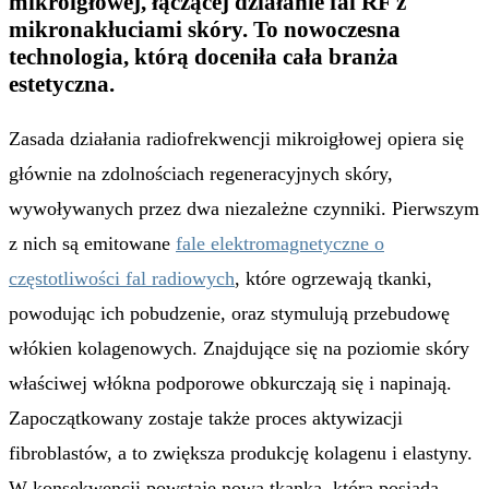
mikroigłowej, łączącej działanie fal RF z
mikronakłuciami skóry. To nowoczesna
technologia, którą doceniła cała branża
estetyczna.
Zasada działania radiofrekwencji mikroigłowej opiera się
głównie na zdolnościach regeneracyjnych skóry,
wywoływanych przez dwa niezależne czynniki. Pierwszym
z nich są emitowane
fale elektromagnetyczne o
częstotliwości fal radiowych
, które ogrzewają tkanki,
powodując ich pobudzenie, oraz stymulują przebudowę
włókien kolagenowych. Znajdujące się na poziomie skóry
właściwej włókna podporowe obkurczają się i napinają.
Zapoczątkowany zostaje także proces aktywizacji
fibroblastów, a to zwiększa produkcję kolagenu i elastyny.
W konsekwencji powstaje nowa tkanka, która posiada