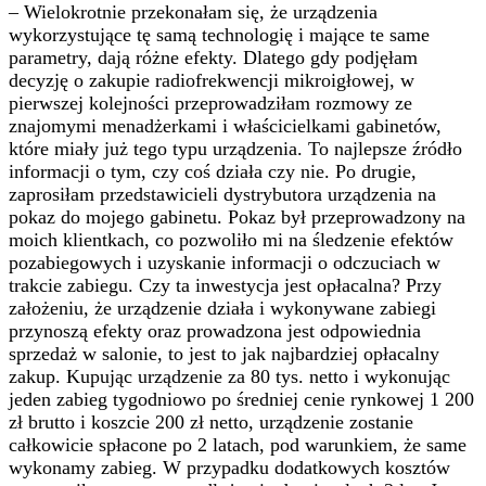
– Wielokrotnie przekonałam się, że urządzenia
wykorzystujące tę samą technologię i mające te same
parametry, dają różne efekty. Dlatego gdy podjęłam
decyzję o zakupie radiofrekwencji mikroigłowej, w
pierwszej kolejności przeprowadziłam rozmowy ze
znajomymi menadżerkami i właścicielkami gabinetów,
które miały już tego typu urządzenia. To najlepsze źródło
informacji o tym, czy coś działa czy nie. Po drugie,
zaprosiłam przedstawicieli dystrybutora urządzenia na
pokaz do mojego gabinetu. Pokaz był przeprowadzony na
moich klientkach, co pozwoliło mi na śledzenie efektów
pozabiegowych i uzyskanie informacji o odczuciach w
trakcie zabiegu. Czy ta inwestycja jest opłacalna? Przy
założeniu, że urządzenie działa i wykonywane zabiegi
przynoszą efekty oraz prowadzona jest odpowiednia
sprzedaż w salonie, to jest to jak najbardziej opłacalny
zakup. Kupując urządzenie za 80 tys. netto i wykonując
jeden zabieg tygodniowo po średniej cenie rynkowej 1 200
zł brutto i koszcie 200 zł netto, urządzenie zostanie
całkowicie spłacone po 2 latach, pod warunkiem, że same
wykonamy zabieg. W przypadku dodatkowych kosztów