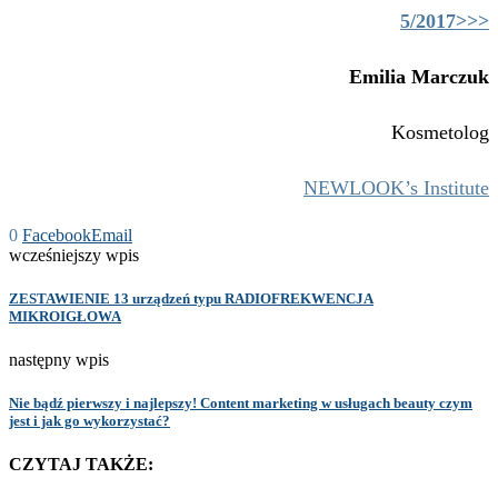
5/2017>>>
Emilia Marczuk
Kosmetolog
NEWLOOK’s Institute
0
Facebook
Email
wcześniejszy wpis
ZESTAWIENIE 13 urządzeń typu RADIOFREKWENCJA
MIKROIGŁOWA
następny wpis
Nie bądź pierwszy i najlepszy! Content marketing w usługach beauty czym
jest i jak go wykorzystać?
CZYTAJ TAKŻE: