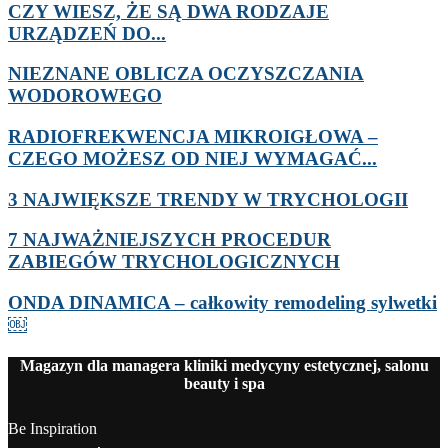
CZY WIESZ, ŻE SĄ DWA RODZAJE
URZĄDZEŃ DO...
NIEZNANE OBLICZA OCZYSZCZANIA
WODOROWEGO
RADIOFREKWENCJA MIKROIGŁOWA –
CZEGO MOŻESZ OD NIEJ WYMAGAĆ...
3 NAJWIĘKSZE TRENDY W TRYCHOLOGII
7 NAJWAŻNIEJSZYCH PROCEDUR
ZABIEGÓW TRYCHOLOGICZNYCH
ONDA DINAMICA – całkowity remodeling sylwetki
￼
Magazyn dla managera kliniki medycyny estetycznej, salonu
beauty i spa
Be Inspiration