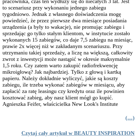
pracownika, czas ten wydłuży się do niecałych 3 lat. Jest
to scenariusz przy wykonaniu jednego zabiegu
tygodniowo. Jednak z własnego doświadczenia mogę
powiedzieć, że przez pierwsze dwa miesiące posiadania
urządzenia (a były to wakacje), nie promując zabiegu i
sprzedając go tylko stałym klientom, w instytucie zostało
wykonanych 15 zabiegów, co daje 7,5 zabiegu na miesiąc,
prawie 2x więcej niż w zakładanym scenariuszu. Przy
utrzymaniu takiej sprzedaży, a liczę na większą, całkowity
zwrot z inwestycji może nastąpić w okresie maksymalnie
1,5 roku. Czy zatem warto zakupić radiofrekwencję
mikroigłową? Jak najbardziej. Tylko z głową i kartką
papieru. Należy dokładnie wyliczyć, jakie są koszty
zabiegu, ile trzeba wykonać zabiegów w miesiącu, aby
zapłacić za ratę leasingu czy kredytu oraz ile powinien
kosztować zabieg, aby nasz klient mógł go kupić.
Agnieszka Feifer, właścicielka New Look's Institute
(…)
Czytaj cały artykuł w BEAUTY INSPIRATION