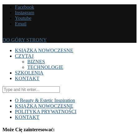
Facebook
Instagram
Youtube
Email
DO GÓRY STRONY
KSIĄŻKA NOWOCZESNE
CZYTAJ
BIZNES
TECHNOLOGIE
SZKOLENIA
KONTAKT
O Beauty & Estetic Inspiration
KSIĄŻKA NOWOCZESNE
POLITYKA PRYWATNOŚCI
KONTAKT
Może Cię zainteresować: