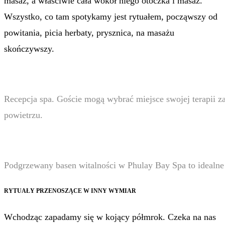
masaż, a właściwie cała wokół niego otoczka i masaż.
Wszystko, co tam spotykamy jest rytuałem, począwszy od
powitania, picia herbaty, prysznica, na masażu
skończywszy.
Recepcja spa. Goście mogą wybrać miejsce swojej terapii
powietrzu.
Podgrzewany basen witalności w Phulay Bay Spa to idealne
RYTUAŁY PRZENOSZĄCE W INNY WYMIAR
Wchodząc zapadamy się w kojący półmrok. Czeka na nas