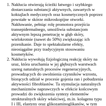
Nakłucia otwierają ścieżki łatwego i szybkiego
dostarczania substancji aktywnych, zawartych w
koktajlach medycznych oraz kosmetycznych poprzez
powstałe w skórze mikroskopijne otworki.
Nakłuwanie, pełniąc rolę promotora przejścia
transepidermalnego, umożliwia substancjom
aktywnym lepszą penetrację w głąb skóry,
wielokrotnie (nawet do 50%) zwiększając ich
przenikanie. Daje to spektakularne efekty,
nieosiągalne przy tradycyjnym stosowaniu
kosmetyków.
Nakłucia wywołują fizjologiczną reakcję skóry na
uraz, która uruchamia w jej głębszych warstwach
szereg naturalnych procesów regeneracyjnych,
prowadzących do uwolnienia czynników wzrostu,
biorących udział w procesie gojenia ran i pobudzenia
aktywności fibroblastów. Ta stymulacja naturalnych
mechanizmów naprawczych w efekcie końcowym
prowadzi do zwiększenia syntezy elementów
strukturalnych skóry właściwej, m.in. kolagenu typu
I i III, elastyny oraz glikozaminoglikanów, w tym