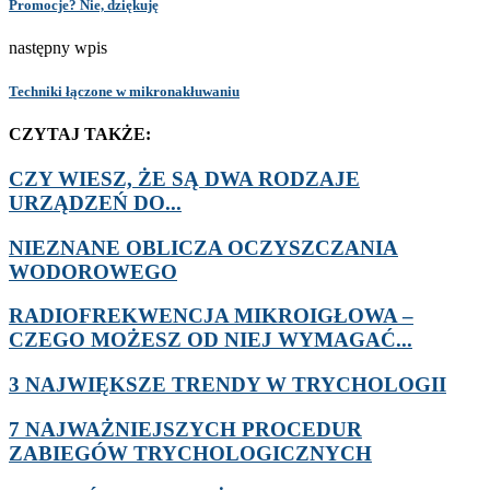
Promocje? Nie, dziękuję
następny wpis
Techniki łączone w mikronakłuwaniu
CZYTAJ TAKŻE:
CZY WIESZ, ŻE SĄ DWA RODZAJE
URZĄDZEŃ DO...
NIEZNANE OBLICZA OCZYSZCZANIA
WODOROWEGO
RADIOFREKWENCJA MIKROIGŁOWA –
CZEGO MOŻESZ OD NIEJ WYMAGAĆ...
3 NAJWIĘKSZE TRENDY W TRYCHOLOGII
7 NAJWAŻNIEJSZYCH PROCEDUR
ZABIEGÓW TRYCHOLOGICZNYCH