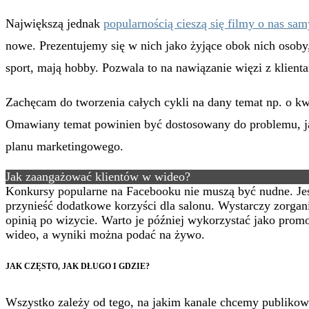
Największą jednak
popularnością cieszą się filmy o nas sa
nowe. Prezentujemy się w nich jako żyjące obok nich osoby,
sport, mają hobby. Pozwala to na nawiązanie więzi z klient
Zachęcam do tworzenia całych cykli na dany temat np. o kwa
Omawiany temat powinien być dostosowany do problemu, ja
planu marketingowego.
Jak zaangażować klientów w wideo?
Konkursy popularne na Facebooku nie muszą być nudne. Jeś
przynieść dodatkowe korzyści dla salonu. Wystarczy zorgani
opinią po wizycie. Warto je później wykorzystać jako pro
wideo, a wyniki można podać na żywo.
JAK CZĘSTO, JAK DŁUGO I GDZIE?
Wszystko zależy od tego, na jakim kanale chcemy publiko