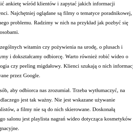
ć ankietę wśród klientów i zapytać jakich informacji
enci. Najchętniej oglądane są filmy o tematyce poradnikowej,
nego problemu. Radzimy w nich na przykład jak pozbyć się
posobami.
czególnych witamin czy pożywienia na urodę, o plusach i
zymy i dokształcamy odbiorcę. Warto również robić wideo o
ogia czy peeling migdałowy. Klienci szukają o nich informac
wane przez Google.
osób, aby odbiorca nas zrozumiał. Trzeba wytłumaczyć, na
 dlaczego jest tak ważny. Nie jest wskazane używanie
listów, a filmy nie są do nich skierowane. Doskonałą
ego salonu jest playlista nagrań wideo dotycząca kosmetyków
gnacyjne.