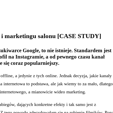
i i marketingu salonu [CASE STUDY]
kiwarce Google, to nie istnieje. Standardem jest
ofil na Instagramie, a od pewnego czasu kanał
 się coraz popularniejszy.
ffline, a jedynie z tych online. Jednak decyzja, jakie kanały
na internetowa to podstawa, ale jak wiemy to za mało, dlatego
 internetowego, a mianowicie wideo marketing.
abiegów, dających konkretne efekty i tak samo jest z
. Z tego powodu zdecydowałam się na robienie filmików. Pon