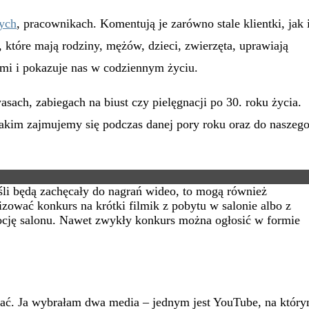
mych
, pracownikach. Komentują je zarówno stale klientki, jak 
 które mają rodziny, mężów, dzieci, zwierzęta, uprawiają
ami i pokazuje nas w codziennym życiu.
sach, zabiegach na biust czy pielęgnacji po 30. roku życia.
kim zajmujemy się podczas danej pory roku oraz do naszeg
li będą zachęcały do nagrań wideo, to mogą również
zować konkurs na krótki filmik z pobytu w salonie albo z
mocję salonu. Nawet zwykły konkurs można ogłosić w formie
wać. Ja wybrałam dwa media – jednym jest YouTube, na któr