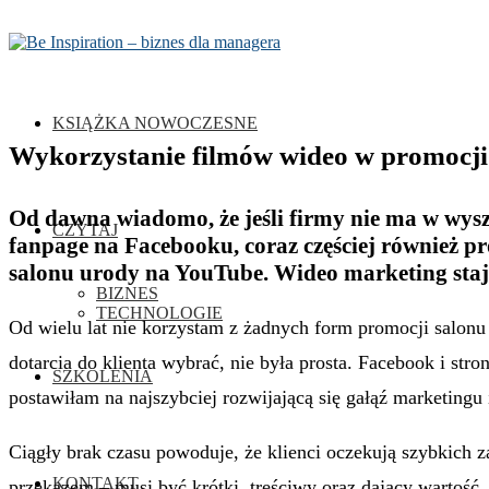
KSIĄŻKA NOWOCZESNE
Wykorzystanie filmów wideo w promocj
Od dawna wiadomo, że jeśli firmy nie ma w wyszu
CZYTAJ
fanpage na Facebooku, coraz częściej również pr
salonu urody na YouTube. Wideo marketing staje
BIZNES
TECHNOLOGIE
Od wielu lat nie korzystam z żadnych form promocji salonu o
dotarcia do klienta wybrać, nie była prosta. Facebook i stro
SZKOLENIA
postawiłam na najszybciej rozwijającą się gałąź marketingu
Ciągły brak czasu powoduje, że klienci oczekują szybkich z
KONTAKT
przekazem – musi być krótki, treściwy oraz dający wartość