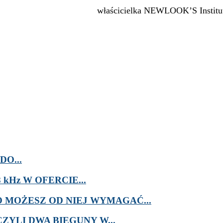
właścicielka NEWLOOK’S Institu
O...
kHz W OFERCIE...
MOŻESZ OD NIEJ WYMAGAĆ...
ZYLI DWA BIEGUNY W...