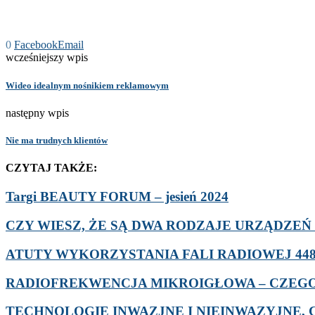
0
Facebook
Email
wcześniejszy wpis
Wideo idealnym nośnikiem reklamowym
następny wpis
Nie ma trudnych klientów
CZYTAJ TAKŻE:
Targi BEAUTY FORUM – jesień 2024
CZY WIESZ, ŻE SĄ DWA RODZAJE URZĄDZEŃ D
ATUTY WYKORZYSTANIA FALI RADIOWEJ 448 
RADIOFREKWENCJA MIKROIGŁOWA – CZEGO 
TECHNOLOGIE INWAZJNE I NIEINWAZYJNE, C