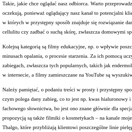
Takie, jakie chce oglądać nasz odbiorca. Warto przeprowadzi
oczekują, ponieważ oglądający nasz kanał to potencjalni kli
w których w przystępny sposób znajduje się rozwiązanie da
cellulitu czy zadbać o suchą skórę, zwłaszcza domowymi s
Kolejną kategorią są filmy edukacyjne, np. o wpływie posz
minusach opalania, o procesie starzenia. Za ich pomocą uc
zabiegach, zwłaszcza tych popularnych, takich jak endermol
w internecie, a filmy zamieszczane na YouTube są wyszuki
Należy pamiętać, o podaniu treści w prosty i przystępny sp
czym polega dany zabieg, co to jest np. kwas hialuronowy i
fachowego słownictwa, bo jest ono znane głównie dla specja
propozycją są także filmiki o kosmetykach – na kanale moj
Thalgo, które przybliżają klientowi poszczególne linie pielę