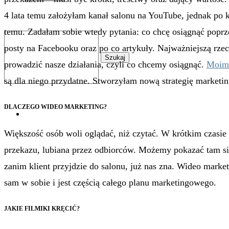
4 lata temu założyłam kanał salonu na YouTube, jednak po ki
temu. Zadałam sobie wtedy pytania: co chcę osiągnąć poprzez
posty na Facebooku oraz po co artykuły. Najważniejszą rzec
Szukaj
prowadzić nasze działania, czyli co chcemy osiągnąć.
Moim 
są dla niego przydatne. Stworzyłam nową strategię marketin
DLACZEGO WIDEO MARKETING?
0
Większość osób woli oglądać, niż czytać. W krótkim czasie
przekazu, lubiana przez odbiorców. Możemy pokazać tam sie
zanim klient przyjdzie do salonu, już nas zna. Wideo market
sam w sobie i jest częścią całego planu marketingowego.
JAKIE FILMIKI KRĘCIĆ?