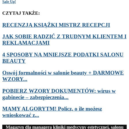
Sale Up!
CZYTAJ TAKŻE:
RECENZJA KSIĄŻKI MISTRZ RECEPCJI
JAK SOBIE RADZIĆ Z TRUDNYM KLIENTEM I
REKLAMACJAMI
4 SPOSOBY NA MNIEJSZE PODATKI SALONU
BEAUTY
Oswój formalności w salonie beauty + DARMOWE
WZORY...
POBIERZ WZORY DOKUMENTÓW: wirus w
gabinecie – zabezpieczenia...
MAMY ALGORYTM! Policz, o ile możesz
wnioskować z...
Magazyn dla managera kliniki medycyny estetycznej, salonu