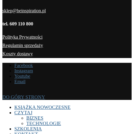
sklep@beinspiration.pl
tel. 609 110 800
Polityka Prywatności
Regulamin sprzedaży
Koszty dostawy
Facebook
Instagram
Youtube
Email
DO GÓRY STRONY
KSIĄŻKA NOWOCZESNE
CZYTAJ
BIZNES
TECHNOLOGIE
SZKOLENIA