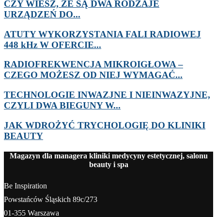
CZY WIESZ, ŻE SĄ DWA RODZAJE
URZĄDZEŃ DO...
ATUTY WYKORZYSTANIA FALI RADIOWEJ
448 kHz W OFERCIE...
RADIOFREKWENCJA MIKROIGŁOWA –
CZEGO MOŻESZ OD NIEJ WYMAGAĆ...
TECHNOLOGIE INWAZJNE I NIEINWAZYJNE,
CZYLI DWA BIEGUNY W...
JAK WDROŻYĆ TRYCHOLOGIĘ DO KLINIKI
BEAUTY
Magazyn dla managera kliniki medycyny estetycznej, salonu
beauty i spa
Be Inspiration
Powstańców Śląskich 89c/273
01-355 Warszawa