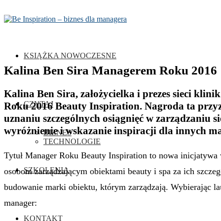
KSIĄŻKA NOWOCZESNE
Kalina Ben Sira Managerem Roku 2016
Kalina Ben Sira, założycielka i prezes sieci kli
CZYTAJ
Roku 2016 Beauty Inspiration. Nagroda ta przyz
uznaniu szczególnych osiągnięć w zarządzaniu sie
wyróżnienie i wskazanie inspiracji dla innych 
BIZNES
TECHNOLOGIE
Tytuł Manager Roku Beauty Inspiration to nowa inicjatywa
SZKOLENIA
osobom zarządzającym obiektami beauty i spa za ich szczeg
budowanie marki obiektu, którym zarządzają. Wybierając l
manager:
KONTAKT