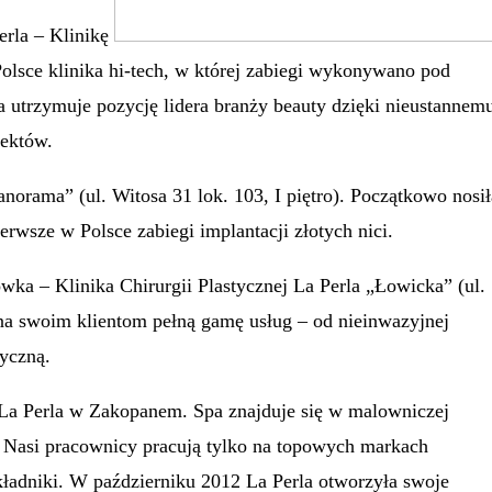
erla – Klinikę
Polsce klinika hi-tech, w której zabiegi wykonywano pod
la utrzymuje pozycję lidera branży beauty dzięki nieustannem
iektów.
anorama” (ul. Witosa 31 lok. 103, I piętro). Początkowo nosił
rwsze w Polsce zabiegi implantacji złotych nici.
ówka – Klinika Chirurgii Plastycznej La Perla „Łowicka” (ul.
na swoim klientom pełną gamę usług – od nieinwazyjnej
tyczną.
A La Perla w Zakopanem. Spa znajduje się w malowniczej
 Nasi pracownicy pracują tylko na topowych markach
ładniki. W październiku 2012 La Perla otworzyła swoje