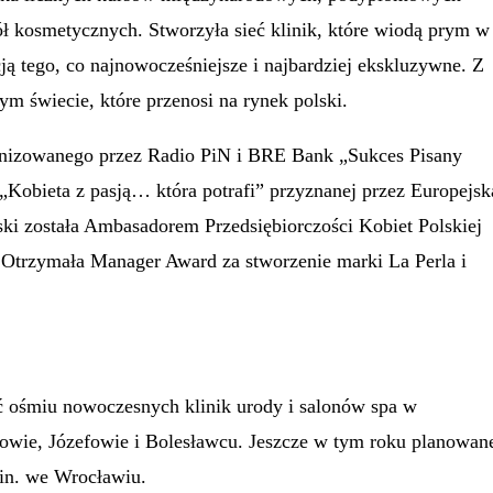
kół kosmetycznych. Stworzyła sieć klinik, które wiodą prym w
ją tego, co najnowocześniejsze i najbardziej ekskluzywne. Z
m świecie, które przenosi na rynek polski.
rganizowanego przez Radio PiN i BRE Bank „Sukces Pisany
obieta z pasją… która potrafi” przyznanej przez Europejsk
lski została Ambasadorem Przedsiębiorczości Kobiet Polskiej
Otrzymała Manager Award za stworzenie marki La Perla i
eć ośmiu nowoczesnych klinik urody i salonów spa w
owie, Józefowie i Bolesławcu. Jeszcze w tym roku planowan
.in. we Wrocławiu.