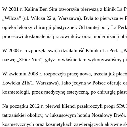
W 2001 r. Kalina Ben Sira otworzyła pierwszą z klinik La P
„Wilcza” (ul. Wilcza 22 a, Warszawa). Była to pierwsza w 
opieką lekarzy chirurgii plastycznej. Od tamtej pory La Per
procesowi doskonalenia pracowników oraz modernizacji ob
W 2008 r. rozpoczęła swoją działalność Klinika La Perla „P
nazwę „Złote Nici”, gdyż to właśnie tam wykonywaliśmy pie
W kwietniu 2008 r. rozpoczęła pracę nowa, trzecia już plac
Łowicka 21b/1, Warszawa). Jako jedyna w Polsce oferuje o
kosmetologii, przez medycynę estetyczną, po chirurgię plas
Na początku 2012 r. pierwsi klienci przekroczyli progi SP
tatrzańskiej okolicy, w luksusowym hotelu Nosalowy Dwór.
kosmetycznych oraz kosmetykach zawierających aktywne sk