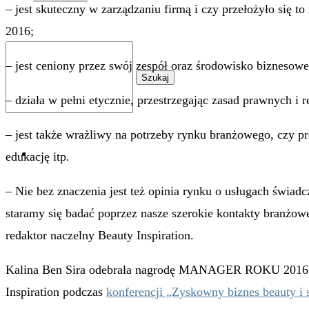
– jest skuteczny w zarządzaniu firmą i czy przełożyło się to
2016;
– jest ceniony przez swój zespół oraz środowisko biznesowe
Szukaj
– działa w pełni etycznie, przestrzegając zasad prawnych i 
– jest także wrażliwy na potrzeby rynku branżowego, czy pr
0
edukację itp.
– Nie bez znaczenia jest też opinia rynku o usługach świa
staramy się badać poprzez nasze szerokie kontakty branżowe
redaktor naczelny Beauty Inspiration.
Kalina Ben Sira odebrała nagrodę MANAGER ROKU 2016 z r
Inspiration podczas
konferencji „Zyskowny biznes beauty i 