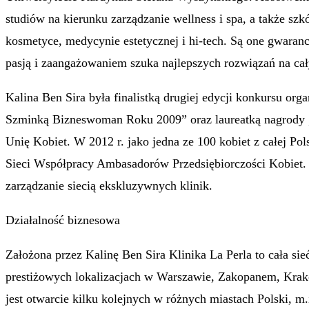
studiów na kierunku zarządzanie wellness i spa, a także sz
kosmetyce, medycynie estetycznej i hi-tech. Są one gwaranc
pasją i zaangażowaniem szuka najlepszych rozwiązań na cały
Kalina Ben Sira była finalistką drugiej edycji konkursu o
Szminką Bizneswoman Roku 2009” oraz laureatką nagrody „K
Unię Kobiet. W 2012 r. jako jedna ze 100 kobiet z całej Po
Sieci Współpracy Ambasadorów Przedsiębiorczości Kobiet. 
zarządzanie siecią ekskluzywnych klinik.
Działalność biznesowa
Założona przez Kalinę Ben Sira Klinika La Perla to cała si
prestiżowych lokalizacjach w Warszawie, Zakopanem, Krak
jest otwarcie kilku kolejnych w różnych miastach Polski, m