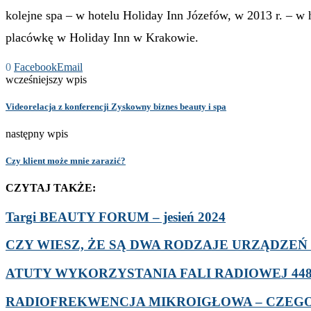
kolejne spa – w hotelu Holiday Inn Józefów, w 2013 r. – w
placówkę w Holiday Inn w Krakowie.
0
Facebook
Email
wcześniejszy wpis
Videorelacja z konferencji Zyskowny biznes beauty i spa
następny wpis
Czy klient może mnie zarazić?
CZYTAJ TAKŻE:
Targi BEAUTY FORUM – jesień 2024
CZY WIESZ, ŻE SĄ DWA RODZAJE URZĄDZEŃ D
ATUTY WYKORZYSTANIA FALI RADIOWEJ 448 
RADIOFREKWENCJA MIKROIGŁOWA – CZEGO 