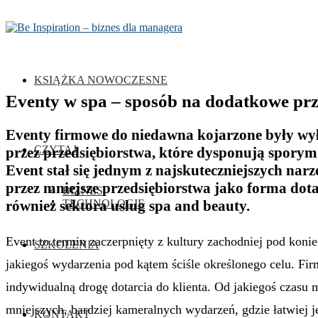
KSIĄŻKA NOWOCZESNE
Eventy w spa – sposób na dodatkowe pr
Eventy firmowe do niedawna kojarzone były wy
CZYTAJ
przez przedsiębiorstwa, które dysponują sporym
Event stał się jednym z najskuteczniejszych n
przez mniejsze przedsiębiorstwa jako forma dota
BIZNES
również sektora usług spa and beauty.
TECHNOLOGIE
Event to termin zaczerpnięty z kultury zachodniej pod koni
SZKOLENIA
jakiegoś wydarzenia pod kątem ściśle określonego celu. Fir
indywidualną drogę dotarcia do klienta. Od jakiegoś czasu
mniejszych, bardziej kameralnych wydarzeń, gdzie łatwiej je
KONTAKT