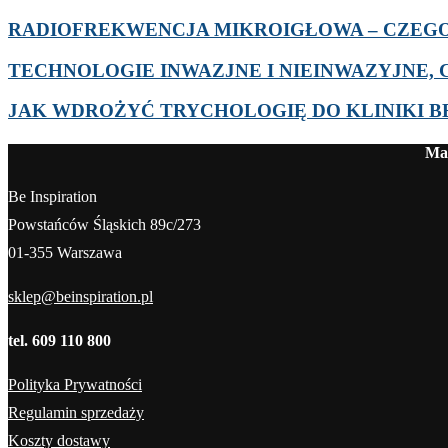
RADIOFREKWENCJA MIKROIGŁOWA – CZEGO 
TECHNOLOGIE INWAZJNE I NIEINWAZYJNE, C
JAK WDROŻYĆ TRYCHOLOGIĘ DO KLINIKI 
Mag
Be Inspiration
Powstańców Śląskich 89c/273
01-355 Warszawa
sklep@beinspiration.pl
tel. 609 110 800
Polityka Prywatności
Regulamin sprzedaży
Koszty dostawy