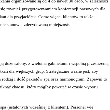
otkania organizowane są od 4 do nawet 30 osób, w zależności
y się również przygotowywaniem konferencji prasowych dla
kań dla przyjaciółek. Coraz więcej klientów to także
anie stanowią zdecydowaną mniejszość.
ą duże salony, z wieloma gabinetami i wspólną przestrzenią
ań dla większych grup. Strategicznie ważne jest, aby
m rodzaj i ilość pakietów spa oraz harmonogram. Zapewni to
uniknąć chaosu, który mógłby powstać w czasie wyboru
spa (ustalonych wcześniej z klientem). Personel wie