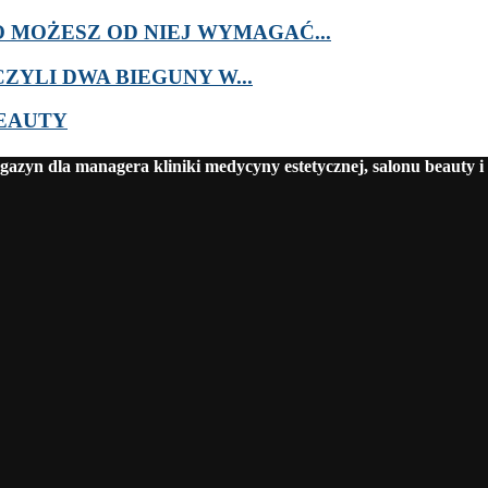
MOŻESZ OD NIEJ WYMAGAĆ...
ZYLI DWA BIEGUNY W...
BEAUTY
azyn dla managera kliniki medycyny estetycznej, salonu beauty i