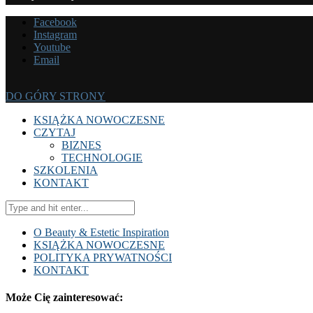
Facebook
Instagram
Youtube
Email
DO GÓRY STRONY
KSIĄŻKA NOWOCZESNE
CZYTAJ
BIZNES
TECHNOLOGIE
SZKOLENIA
KONTAKT
O Beauty & Estetic Inspiration
KSIĄŻKA NOWOCZESNE
POLITYKA PRYWATNOŚCI
KONTAKT
Może Cię zainteresować: