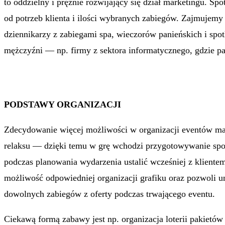
to oddzielny i prężnie rozwijający się dział marketingu. Sp
od potrzeb klienta i ilości wybranych zabiegów. Zajmujem
dziennikarzy z zabiegami spa, wieczorów panieńskich i spot
mężczyźni — np. firmy z sektora informatycznego, gdzie p
PODSTAWY ORGANIZACJI
Zdecydowanie więcej możliwości w organizacji eventów maj
relaksu — dzięki temu w grę wchodzi przygotowywanie spotk
podczas planowania wydarzenia ustalić wcześniej z kliente
możliwość odpowiedniej organizacji grafiku oraz pozwoli 
dowolnych zabiegów z oferty podczas trwającego eventu.
Ciekawą formą zabawy jest np. organizacja loterii pakietów 