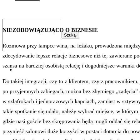
NIEZOBOWIĄZUJĄCO O BIZNESIE
Szukaj
Rozmowa przy lampce wina, na leżaku, prowadzona między
zdecydowanie lepsze relacje biznesowe niż te, zawierane 
szansa na bardziej osobistą relację i dogodniejsze warunki 
0
Do takiej integracji, czy to z klientem, czy z pracownikiem,
po przyjemnych zabiegach, można bez zbytniego „zadęcia”
w szlafrokach i jednorazowych kapciach, zamiast w sztywn
takie spotkanie się udało, należy wybrać miejsce, w którym 
gdzie nasi goście bez skrępowania będą mogli oddać się r
przynieść salonowi duże korzyści w postaci dotarcia do now