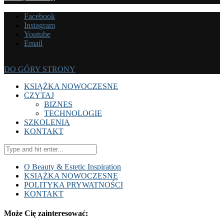
Facebook
Instagram
Youtube
Email
DO GÓRY STRONY
KSIĄŻKA NOWOCZESNE
CZYTAJ
BIZNES
TECHNOLOGIE
SZKOLENIA
KONTAKT
O Beauty & Estetic Inspiration
KSIĄŻKA NOWOCZESNE
POLITYKA PRYWATNOŚCI
KONTAKT
Może Cię zainteresować: