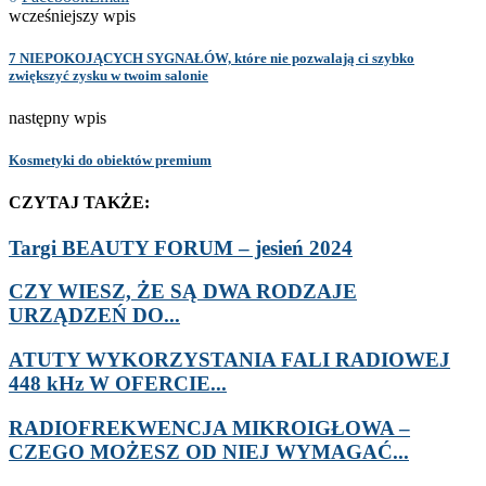
wcześniejszy wpis
7 NIEPOKOJĄCYCH SYGNAŁÓW, które nie pozwalają ci szybko
zwiększyć zysku w twoim salonie
następny wpis
Kosmetyki do obiektów premium
CZYTAJ TAKŻE:
Targi BEAUTY FORUM – jesień 2024
CZY WIESZ, ŻE SĄ DWA RODZAJE
URZĄDZEŃ DO...
ATUTY WYKORZYSTANIA FALI RADIOWEJ
448 kHz W OFERCIE...
RADIOFREKWENCJA MIKROIGŁOWA –
CZEGO MOŻESZ OD NIEJ WYMAGAĆ...