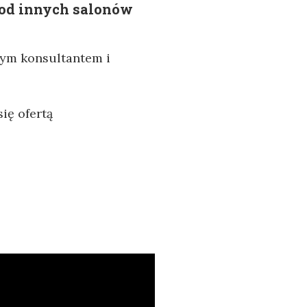
 od innych salonów
nym konsultantem i
ię ofertą