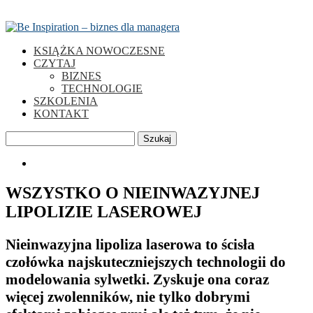
KSIĄŻKA NOWOCZESNE
CZYTAJ
BIZNES
TECHNOLOGIE
SZKOLENIA
KONTAKT
Szukaj
0
WSZYSTKO O NIEINWAZYJNEJ
LIPOLIZIE LASEROWEJ
Nieinwazyjna lipoliza laserowa to ścisła
czołówka najskuteczniejszych technologii do
modelowania sylwetki. Zyskuje ona coraz
więcej zwolenników, nie tylko dobrymi