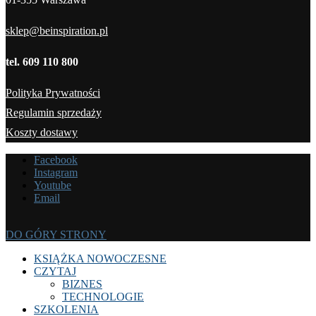
sklep@beinspiration.pl
tel. 609 110 800
Polityka Prywatności
Regulamin sprzedaży
Koszty dostawy
Facebook
Instagram
Youtube
Email
DO GÓRY STRONY
KSIĄŻKA NOWOCZESNE
CZYTAJ
BIZNES
TECHNOLOGIE
SZKOLENIA