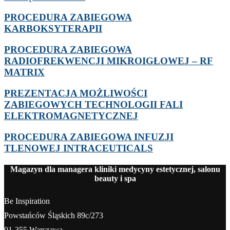
PROCEDURA ZABIEGOWA
KARBOKSYTERAPII
PROCEDURA ZABIEGOWA
RADIOFREKWENCJI MIKROIGŁOWEJ – RF
MATRIX
PREZENTACJA MOŻLIWOŚCI
ZABIEGOWYCH TECHNOLOGII FALI
ELEKTROMAGNETYCZNEJ
PROCEDURA ZABIEGOWA INFUZJI
TLENOWEJ INTRACEUTICALS
Magazyn dla managera kliniki medycyny estetycznej, salonu
beauty i spa
Be Inspiration
Powstańców Śląskich 89c/273
01-355 Warszawa