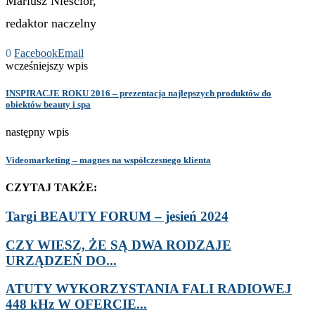
Mariusz Nieścior,
redaktor naczelny
0
Facebook
Email
wcześniejszy wpis
INSPIRACJE ROKU 2016 – prezentacja najlepszych produktów do
obiektów beauty i spa
następny wpis
Videomarketing – magnes na współczesnego klienta
CZYTAJ TAKŻE:
Targi BEAUTY FORUM – jesień 2024
CZY WIESZ, ŻE SĄ DWA RODZAJE
URZĄDZEŃ DO...
ATUTY WYKORZYSTANIA FALI RADIOWEJ
448 kHz W OFERCIE...