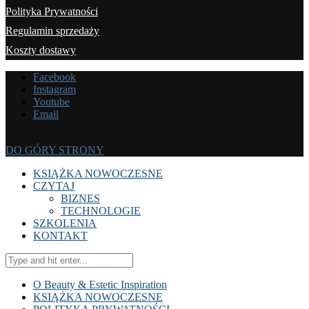
Polityka Prywatności
Regulamin sprzedaży
Koszty dostawy
Facebook
Instagram
Youtube
Email
DO GÓRY STRONY
KSIĄŻKA NOWOCZESNE
CZYTAJ
BIZNES
TECHNOLOGIE
SZKOLENIA
KONTAKT
O Beauty & Estetic Inspiration
KSIĄŻKA NOWOCZESNE