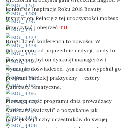
konkursie Inspiracje Roku 2018 Beauty
Inspiration. Relację z tej uroczystości możesz
przeczytać i obejrzeć
TU
.
Drugi dzień konferencji to nowości. W
odróżnieniu od poprzednich edycji, kiedy to
poświęcony był on dyskusji managerów i
wymianie doświadczeń, tym razem wypełnił go
program bardziej praktyczny – cztery
warsztaty tematyczne.
Pierwszą część programu dnia prowadzący
warsztaty „walczyli” o pozyskanie jak
największej liczby uczestników do swojej