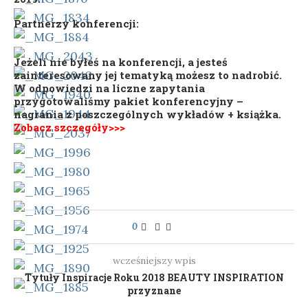
Partnerzy konferencji:
Jeżeli nie byłeś na konferencji, a jesteś
zainteresowany jej tematyką możesz to nadrobić.
W odpowiedzi na liczne zapytania
przygotowaliśmy pakiet konferencyjny –
nagrania z poszczególnych wykładów + książka.
Zobacz szczegóły>>>
0
wcześniejszy wpis
Tytuły Inspiracje Roku 2018 BEAUTY INSPIRATION
przyznane