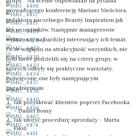
grupy. Na scenie odpowiadali na pytania
prowadzącego konferencję Mariusz Nieściora,
redaktora naczelnego Beauty Inspiration jak
też uczestników. Następnie managerowie
wybrawszy najbardziej interesujący ich temat,
co ze względu na atrakcyjność wszystkich, nie
było łatwe podzielili się na cztery grupy, w
których odbyły się praktyczne warsztaty.
Poświęcone one były następującym
zagadnieniom:
Jak pozyskiwać klientów poprzez Facebooka
– Daniel Bossy
Jak ułożyć procedurę sprzedaży – Marta
Fiłoń