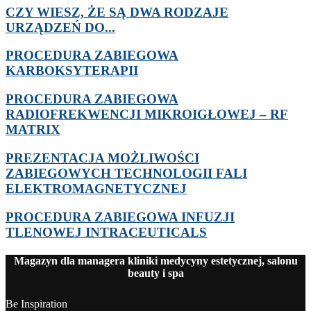
CZY WIESZ, ŻE SĄ DWA RODZAJE
URZĄDZEŃ DO...
PROCEDURA ZABIEGOWA
KARBOKSYTERAPII
PROCEDURA ZABIEGOWA
RADIOFREKWENCJI MIKROIGŁOWEJ – RF
MATRIX
PREZENTACJA MOŻLIWOŚCI
ZABIEGOWYCH TECHNOLOGII FALI
ELEKTROMAGNETYCZNEJ
PROCEDURA ZABIEGOWA INFUZJI
TLENOWEJ INTRACEUTICALS
Magazyn dla managera kliniki medycyny estetycznej, salonu
beauty i spa
Be Inspiration