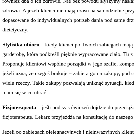
również dba o ich zdrowie. Nie bez powodu słyszymy hasła: J
zdrowia. A jeżeli klienci nie mają czasu na samodzielne prz
dopasowane do indywidualnych potrzeb dania pod same drz
dietetyczny.
Stylistka ubioru
– kiedy klienci po Twoich zabiegach mają 
garderobę, która podkreśli pięknie wypracowane ciało. Tu z
Proponuje klientowi wspólne porządki w jego szafie, kompo
jeżeli uzna, że czegoś brakuje – zabiera go na zakupy, pod 
wielu rzeczy. Takie zakupy pozwalają uniknąć sytuacji, kie
mam się w co ubrać”.
Fizjoterapeuta
– jeśli podczas ćwiczeń dojdzie do przecią
fizjoterapeutę. Lekarz przyjeżdża na konsultację do naszeg
Jeżeli po zabiegach pielęgnacyjnych i nieinwazyjnych klient