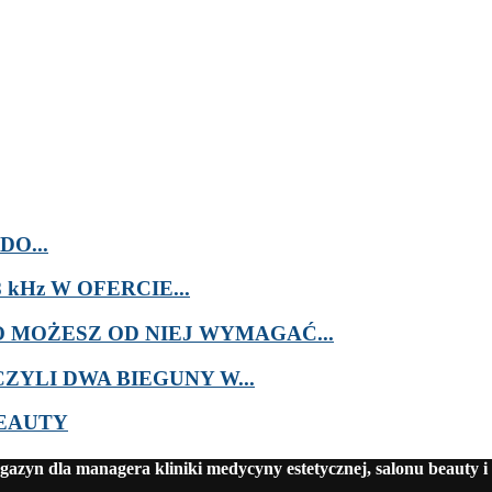
O...
kHz W OFERCIE...
MOŻESZ OD NIEJ WYMAGAĆ...
ZYLI DWA BIEGUNY W...
BEAUTY
azyn dla managera kliniki medycyny estetycznej, salonu beauty i