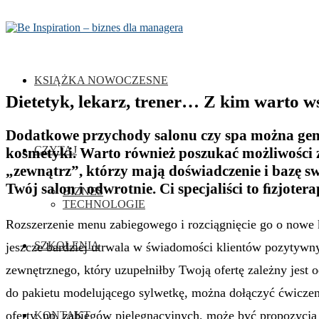
KSIĄŻKA NOWOCZESNE
Dietetyk, lekarz, trener… Z kim warto 
Dodatkowe przychody salonu czy spa można gener
CZYTAJ
kosmetyki. Warto również poszukać możliwości z
„zewnątrz”, którzy mają doświadczenie i bazę sw
Twój salon i odwrotnie. Ci specjaliści to ﬁzjoterap
BIZNES
TECHNOLOGIE
Rozszerzenie menu zabiegowego i rozciągnięcie go o nowe k
SZKOLENIA
jeszcze bardziej utrwala w świadomości klientów pozytywny
zewnętrznego, który uzupełniłby Twoją ofertę zależny jest o
do pakietu modelującego sylwetkę, można dołączyć ćwicze
oferty, np. zabiegów pielęgnacyjnych, może być propozycja 
KONTAKT