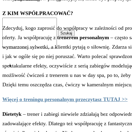
Z KIM WSPÓŁPRACOWAĆ?
Zdecyduj, kogo zaprosić do współpracy w zależności od prof
Szukaj
oferty. Ja współpracuję z
trenerem personalnym
– często s
wymarzonej sylwetki, a klientki pytają o siłownię. Zdarza 
i jak w ogóle się po niej poruszać. Warto polecać sprawdzon
spektakularne efekty, oczywiście z serią zabiegów modeluj
0
możliwość ćwiczeń z trenerem u nas w day spa, po to, żeby 
Dzięki temu oszczędza czas, ćwiczy w kameralnym miejscu,
Więcej o treningu personalnym przeczytasz TUTAJ >>
Dietetyk
– trener i zabiegi niewiele zdziałają bez odpowied
zadowalające efekty. Dlatego też współpracuję z fantastyczn