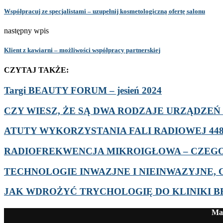
Współpracuj ze specjalistami – uzupełnij kosmetologiczną ofertę salonu
następny wpis
Klient z kawiarni – możliwości współpracy partnerskiej
CZYTAJ TAKŻE:
Targi BEAUTY FORUM – jesień 2024
CZY WIESZ, ŻE SĄ DWA RODZAJE URZĄDZEŃ D
ATUTY WYKORZYSTANIA FALI RADIOWEJ 448 
RADIOFREKWENCJA MIKROIGŁOWA – CZEGO 
TECHNOLOGIE INWAZJNE I NIEINWAZYJNE, C
JAK WDROŻYĆ TRYCHOLOGIĘ DO KLINIKI 
Mag