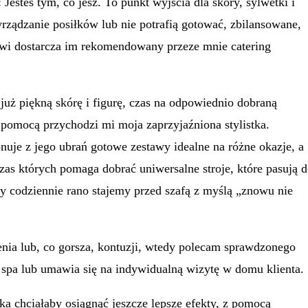
esteś tym, co jesz. To punkt wyjścia dla skóry, sylwetki i
yrządzanie posiłków lub nie potrafią gotować, zbilansowane,
wi dostarcza im rekomendowany przeze mnie catering
już piękną skórę i figurę, czas na odpowiednio dobraną
 pomocą przychodzi mi moja zaprzyjaźniona stylistka.
nuje z jego ubrań gotowe zestawy idealne na różne okazje, a
czas których pomaga dobrać uniwersalne stroje, które pasują 
dy codziennie rano stajemy przed szafą z myślą „znowu nie
żenia lub, co gorsza, kontuzji, wtedy polecam sprawdzonego
o spa lub umawia się na indywidualną wizytę w domu klienta.
ka chciałaby osiągnąć jeszcze lepsze efekty, z pomocą