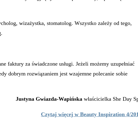
cholog, wizażystka, stomatolog. Wszystko zależy od tego,
g.
e faktury za świadczone usługi. Jeżeli możemy uzupełniać
edy dobrym rozwiązaniem jest wzajemne polecanie sobie
Justyna Gwiazda-Wapińska
właścicielka She Day S
Czytaj więcej w Beauty Inspiration 4/20