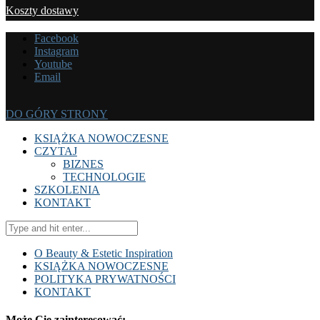
Koszty dostawy
Facebook
Instagram
Youtube
Email
DO GÓRY STRONY
KSIĄŻKA NOWOCZESNE
CZYTAJ
BIZNES
TECHNOLOGIE
SZKOLENIA
KONTAKT
O Beauty & Estetic Inspiration
KSIĄŻKA NOWOCZESNE
POLITYKA PRYWATNOŚCI
KONTAKT
Może Cię zainteresować: