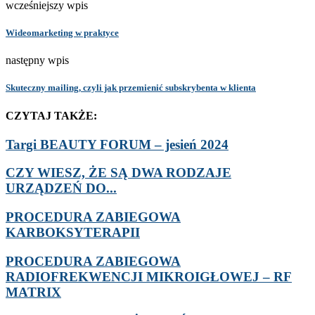
wcześniejszy wpis
Wideomarketing w praktyce
następny wpis
Skuteczny mailing, czyli jak przemienić subskrybenta w klienta
CZYTAJ TAKŻE:
Targi BEAUTY FORUM – jesień 2024
CZY WIESZ, ŻE SĄ DWA RODZAJE
URZĄDZEŃ DO...
PROCEDURA ZABIEGOWA
KARBOKSYTERAPII
PROCEDURA ZABIEGOWA
RADIOFREKWENCJI MIKROIGŁOWEJ – RF
MATRIX