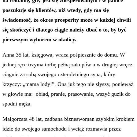
na reklamę, gdy jest się zdesperowanym i w panice
poszukuje się klientów, niż wtedy, gdy ma się
świadomość, że okres prosperity może w każdej chwili
się skończyć i dlatego ciągle należy dbać o to, by być
pierwszym wyborem w okolicy.
Anna 35 lat, księgowa, wraca pośpiesznie do domu. W
jednej ręce trzyma torbę pełną zakupów a w drugiej wręcz
ciągnie za sobą swojego czteroletniego syna, który
krzyczy: „mama lody!”. Ona już tego nie słyszy, ponieważ
w głowie ma: obiad, pranie, prasowanie, wszyć guzik do
spodni męża.
Małgorzata 48 lat, zadbana bizneswoman szybkim krokiem
idzie do swojego samochodu i wciąż rozmawia przez