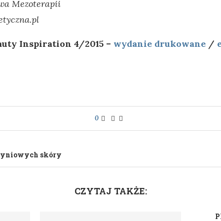
twa Mezoterapii
tyczna.pl
auty Inspiration 4/2015 –
wydanie drukowane
/
0
zyniowych skóry
CZYTAJ TAKŻE:
P