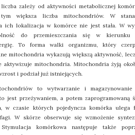
liczba zależy od aktywności metabolicznej komór
 tym większa liczba mitochondriów. W stan
a ich lokalizacja w komórce nie jest stała. W w
olność do przemieszczania się w kierunku
ergię. To forma walki organizmu, który czerp
ne mitochondria wykazują większą aktywność, lecz
nie aktywizuje mitochondria. Mitochondria żyją ok
rost i podział już istniejących.
tochondriów to wytwarzanie i magazynowanie 
to jest przeżywaniem, a potem zaprogramowaną ś
n, w czasie których pojedyncza komórka ulega f
fagi. W skórze obserwuje się wzmożenie syntez
. Stymulacja komórkowa następuje także poprz