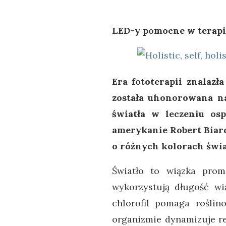
LED-y pomocne w terapi
Era fototerapii znalaz
została uhonorowana na
światła w leczeniu os
amerykanie Robert Biard
o różnych kolorach świa
Światło to wiązka promi
wykorzystują długość wi
chlorofil pomaga roślin
organizmie dynamizuje r