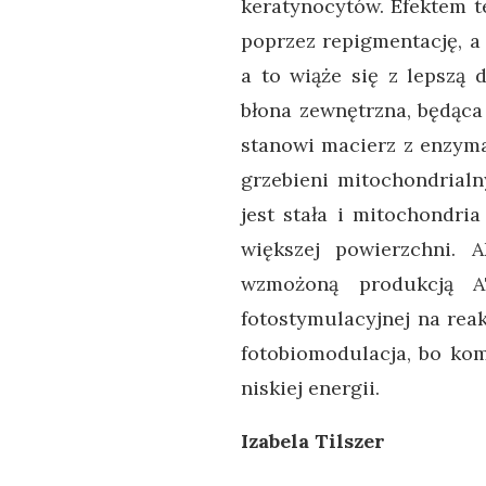
keratynocytów. Efektem t
poprzez repigmentację, a
a to wiąże się z lepszą 
błona zewnętrzna, będąca
stanowi macierz z enzyma
grzebieni mitochondrialn
jest stała i mitochondri
większej powierzchni. 
wzmożoną produkcją AT
fotostymulacyjnej na rea
fotobiomodulacja, bo kom
niskiej energii.
Izabela Tilszer