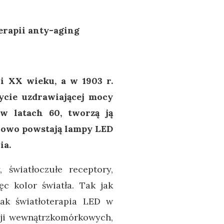
erapii anty-aging
i XX wieku, a w 1903 r.
ycie uzdrawiającej mocy
w latach 60, tworzą ją
niowo powstają lampy LED
ia.
 światłoczułe receptory,
c kolor światła. Tak jak
tak światłoterapia LED w
cji wewnątrzkomórkowych,