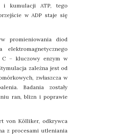
i i kumulacji ATP, tego
rzejście w ADP staje się
ływ promieniowania diod
a elektromagnetycznego
u C – kluczowy enzym w
tymulacja zależna jest od
komórkowych, zwłaszcza w
lenia. Badania zostały
niu ran, blizn i poprawie
ert von Kölliker, odkrywca
na z procesami utleniania