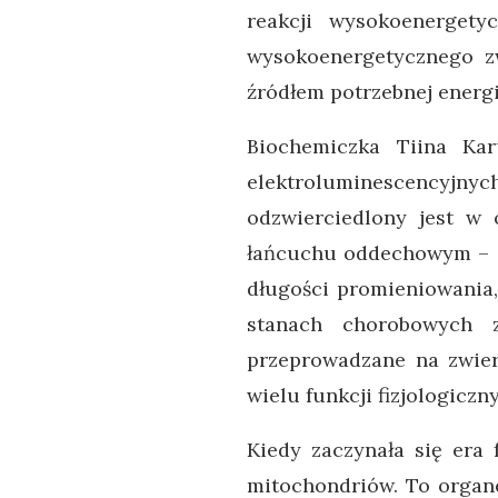
reakcji wysokoenergety
wysokoenergetycznego zw
źródłem potrzebnej energi
Biochemiczka Tiina Kar
elektroluminescencyjn
odzwierciedlony jest 
łańcuchu oddechowym – st
długości promieniowania
stanach chorobowych z
przeprowadzane na zwierz
wielu funkcji fizjologiczn
Kiedy zaczynała się era f
mitochondriów. To organe