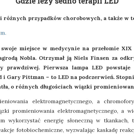
Gdzie leży sedno terapii LED
i różnych przypadków chorobowych, a także w t
ła swoje miejsce w medycynie na przełomie XIX 
grodą Nobla. Otrzymał ją Niels Finsen za odkr
py prawdziwej. Pierwsza lampa LED powstaje 
 i Gary Pittman – to LED na podczerwień. Stop
tła, o różnych długościach wiązki promieniowan
eniowania elektromagnetycznego, a chromofory,
ązki promieniowania elektromagnetycznego, a wię
om wykorzystać energię słoneczną w tkankach, 
eakcje fotobiochemiczne, wyzwalając kaskadę reak