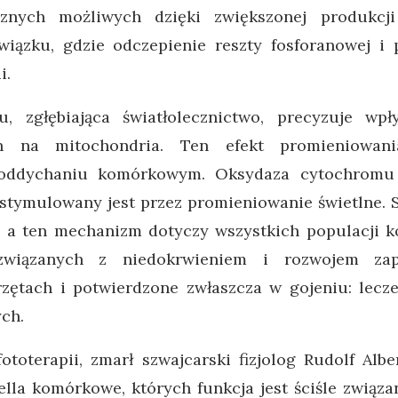
cznych możliwych dzięki zwiększonej produkcj
iązku, gdzie odczepienie reszty fosforanowej i p
i.
u, zgłębiająca światłolecznictwo, precyzuje wp
ych na mitochondria. Ten efekt promieniowani
w oddychaniu komórkowym. Oksydaza cytochrom
ymulowany jest przez promieniowanie świetlne. S
, a ten mechanizm dotyczy wszystkich populacji 
wiązanych z niedokrwieniem i rozwojem zapa
ętach i potwierdzone zwłaszcza w gojeniu: lecze
ych.
ototerapii, zmarł szwajcarski fizjolog Rudolf Alb
lla komórkowe, których funkcja jest ściśle związa