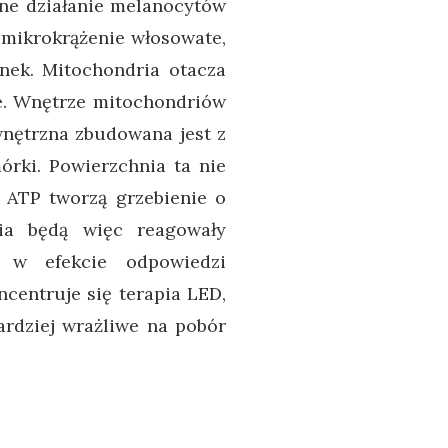
jne działanie melanocytów
 mikrokrążenie włosowate,
anek. Mitochondria otacza
ie. Wnętrze mitochondriów
wnętrzna zbudowana jest z
órki. Powierzchnia ta nie
a ATP tworzą grzebienie o
ria będą więc reagowały
i w efekcie odpowiedzi
centruje się terapia LED,
ardziej wrażliwe na pobór