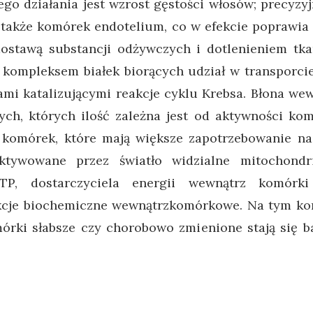
ego działania jest wzrost gęstości włosów; precyzy
 także komórek endotelium, co w efekcie poprawia
dostawą substancji odżywczych i dotlenieniem tk
 kompleksem białek biorących udział w transporc
mi katalizującymi reakcje cyklu Krebsa. Błona we
ych, których ilość zależna jest od aktywności kom
a komórek, które mają większe zapotrzebowanie n
Aktywowane przez światło widzialne mitochond
P, dostarczyciela energii wewnątrz komórk
kcje biochemiczne wewnątrzkomórkowe. Na tym kon
órki słabsze czy chorobowo zmienione stają się b