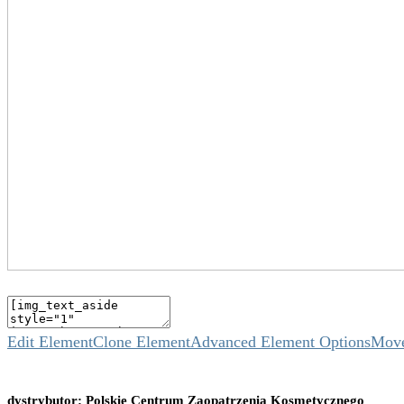
Edit Element
Clone Element
Advanced Element Options
Mov
dystrybutor: Polskie Centrum Zaopatrzenia Kosmetycznego