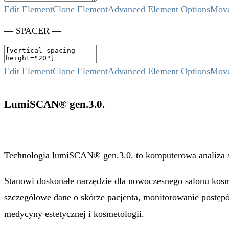
Edit Element
Clone Element
Advanced Element Options
Mov
— SPACER —
Edit Element
Clone Element
Advanced Element Options
Mov
LumiSCAN® gen.3.0.
Technologia lumiSCAN® gen.3.0. to komputerowa analiza sk
Stanowi doskonałe narzędzie dla nowoczesnego salonu kosm
szczegółowe dane o skórze pacjenta, monitorowanie postęp
medycyny estetycznej i kosmetologii.