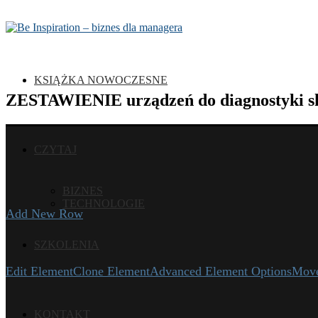
KSIĄŻKA NOWOCZESNE
ZESTAWIENIE urządzeń do diagnostyki s
CZYTAJ
BIZNES
TECHNOLOGIE
Add New Row
SZKOLENIA
Edit Element
Clone Element
Advanced Element Options
Mov
KONTAKT