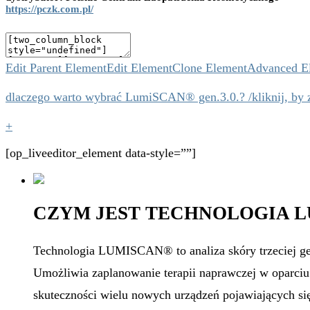
https://pczk.com.pl/
Edit Parent Element
Edit Element
Clone Element
Advanced E
dlaczego warto wybrać LumiSCAN® gen.3.0.? /kliknij, by 
+
[op_liveeditor_element data-style=””]
CZYM JEST TECHNOLOGIA LU
Technologia LUMISCAN® to analiza skóry trzeciej gen
Umożliwia zaplanowanie terapii naprawczej w oparciu
skuteczności wielu nowych urządzeń pojawiających się