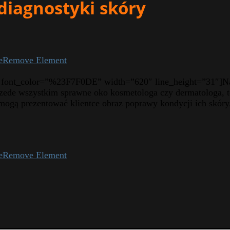
diagnostyki skóry
e
Remove Element
3″ font_color=”%23F7F0DE” width=”620″ line_height=”31″]Naj
przede wszystkim sprawne oko kosmetologa czy dermatologa, t
że mogą prezentować klientce obraz poprawy kondycji ich skó
e
Remove Element