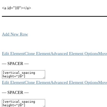
<a id="10"></a>
Add New Row
Edit Element
Clone Element
Advanced Element Options
Mov
— SPACER —
Edit Element
Clone Element
Advanced Element Options
Mov
— SPACER —