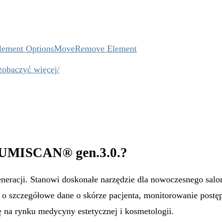
lement Options
Move
Remove Element
zobaczyć więcej/
MISCAN® gen.3.0.?
eracji. Stanowi doskonałe narzędzie dla nowoczesnego salo
 o szczegółowe dane o skórze pacjenta, monitorowanie postę
 na rynku medycyny estetycznej i kosmetologii.