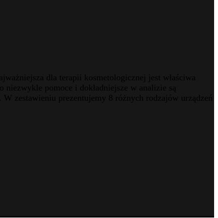
ważniejsza dla terapii kosmetologicznej jest właściwa
o niezwykle pomoce i dokładniejsze w analizie są
ry. W zestawieniu prezentujemy 8 różnych rodzajów urządzeń