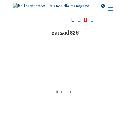
0
zarzad825
0