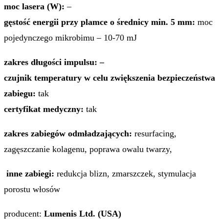
moc lasera (W):
–
gęstość energii przy plamce o średnicy min. 5 mm:
moc
pojedynczego mikrobimu – 10-70 mJ
zakres długości impulsu: –
czujnik temperatury w celu zwiększenia bezpieczeństwa
zabiegu:
tak
certyfikat medyczny:
tak
zakres zabiegów odmładzających:
resurfacing,
zagęszczanie kolagenu, poprawa owalu twarzy,
inne zabiegi:
redukcja blizn, zmarszczek, stymulacja
porostu włosów
producent:
Lumenis Ltd. (USA)