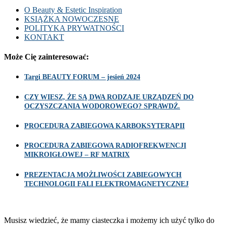
O Beauty & Estetic Inspiration
KSIĄŻKA NOWOCZESNE
POLITYKA PRYWATNOŚCI
KONTAKT
Może Cię zainteresować:
Targi BEAUTY FORUM – jesień 2024
CZY WIESZ, ŻE SĄ DWA RODZAJE URZĄDZEŃ DO
OCZYSZCZANIA WODOROWEGO? SPRAWDŹ.
PROCEDURA ZABIEGOWA KARBOKSYTERAPII
PROCEDURA ZABIEGOWA RADIOFREKWENCJI
MIKROIGŁOWEJ – RF MATRIX
PREZENTACJA MOŻLIWOŚCI ZABIEGOWYCH
TECHNOLOGII FALI ELEKTROMAGNETYCZNEJ
Musisz wiedzieć, że mamy ciasteczka i możemy ich użyć tylko do