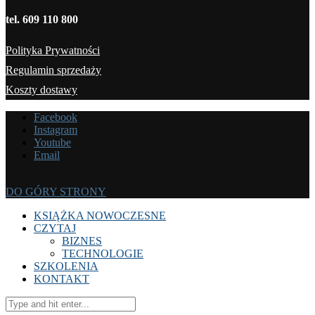
tel. 609 110 800
Polityka Prywatności
Regulamin sprzedaży
Koszty dostawy
Facebook
Instagram
Youtube
Email
DO GÓRY STRONY
KSIĄŻKA NOWOCZESNE
CZYTAJ
BIZNES
TECHNOLOGIE
SZKOLENIA
KONTAKT