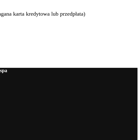
gana karta kredytowa lub przedpłata)
 spa