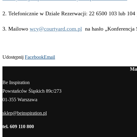
2. Telefonicznie w Dziale Rezerwacji: 22 6500 103 lub 104
3. Mailowo
wcy@courtyard.com.pl
na hasło „Konferencja S
Udostępnij
Facebook
Email
Mag
Be Inspiration
Powstańców Śląskich 89c/273
01-355 Warszawa
sklep@beinspiration.pl
tel. 609 110 800