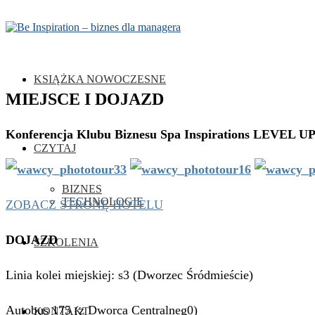
KSIĄŻKA NOWOCZESNE
MIEJSCE I DOJAZD
Konferencja Klubu Biznesu Spa Inspirations LEVEL UP 
CZYTAJ
BIZNES
TECHNOLOGIE
ZOBACZ STRONĘ HOTELU
DOJAZD
SZKOLENIA
Linia kolei miejskiej: s3 (Dworzec Śródmieście)
Autobus 175 (z Dworca Centralneg0)
KONTAKT