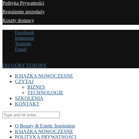
Polityka Prywatności
Regulamin sprzedaży
Koszty dostawy
Facebook
Instagram
Youtube
Email
DO GÓRY STRONY
KSIĄŻKA NOWOCZESNE
CZYTAJ
BIZNES
TECHNOLOGIE
SZKOLENIA
KONTAKT
O Beauty & Estetic Inspiration
KSIĄŻKA NOWOCZESNE
POLITYKA PRYWATNOŚCI