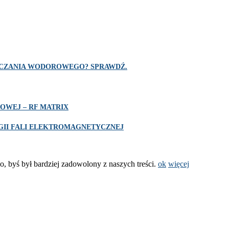
SZCZANIA WODOROWEGO? SPRAWDŹ.
OWEJ – RF MATRIX
II FALI ELEKTROMAGNETYCZNEJ
o, byś był bardziej zadowolony z naszych treści.
ok
więcej