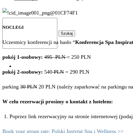
NOCLEGI
Szukaj
Uczestnicy konferencji na hasło “
Konferencja Spa Inspira
pokój 1-osobowy:
495 PLN
= 250 PLN
0
pokój 2-osobowy:
540
PLN
= 290 PLN
parking
30 PLN
20 PLN (należy zaparkować na parkingu nap
W celu rezerwacji prosimy o kontakt z hotelem:
1. Poprzez link rezerwacyjny na stronie internetowej (poda
Book your group rate: Polski Instytut Spa i Wellness >>