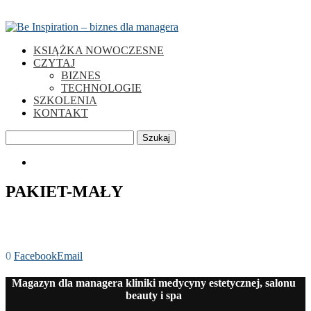
KSIĄŻKA NOWOCZESNE
CZYTAJ
BIZNES
TECHNOLOGIE
SZKOLENIA
KONTAKT
Szukaj
0
PAKIET-MAŁY
0
Facebook
Email
Magazyn dla managera kliniki medycyny estetycznej, salonu
beauty i spa