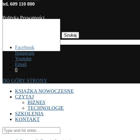
tel. 609 110 800
Polityka Prywatności
Regulamin sprzedaży
Koszty dostawy
Szukaj
Facebook
Instagram
Youtube
Email
0
DO GÓRY STRONY
KSIĄŻKA NOWOCZESNE
CZYTAJ
BIZNES
TECHNOLOGIE
SZKOLENIA
KONTAKT