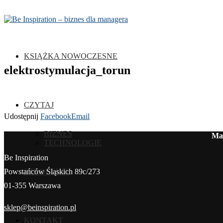
KSIĄŻKA NOWOCZESNE
elektrostymulacja_torun
CZYTAJ
Udostępnij
Facebook
Email
BIZNES
Mag
TECHNOLOGIE
Be Inspiration
SZKOLENIA
Powstańców Śląskich 89c/273
01-355 Warszawa
sklep@beinspiration.pl
KONTAKT