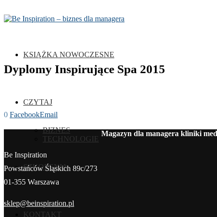
KSIĄŻKA NOWOCZESNE
Dyplomy Inspirujące Spa 2015
CZYTAJ
0
Facebook
Email
BIZNES
Magazyn dla managera kliniki medy
TECHNOLOGIE
Be Inspiration
SZKOLENIA
Powstańców Śląskich 89c/273
01-355 Warszawa
sklep@beinspiration.pl
KONTAKT