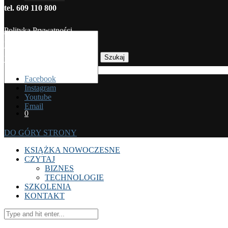
tel. 609 110 800
Polityka Prywatności
Regulamin sprzedaży
Szukaj
Koszty dostawy
Facebook
Instagram
Youtube
Email
0
DO GÓRY STRONY
KSIĄŻKA NOWOCZESNE
CZYTAJ
BIZNES
TECHNOLOGIE
SZKOLENIA
KONTAKT