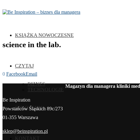
KSIĄŻKA NOWOCZESNE
science in the lab.
CZYTAJ
0
Facebook
Email
BIZNES
Magazyn dla managera kliniki medy
TECHNOLOGIE
Be Inspiration
SZKOLENIA
Powstańców Śląskich 89c/273
01-355 Warszawa
sklep@beinspiration.pl
KONTAKT