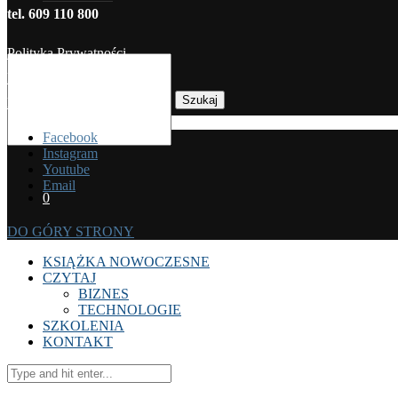
tel. 609 110 800
Polityka Prywatności
Regulamin sprzedaży
Szukaj
Koszty dostawy
Facebook
Instagram
Youtube
Email
0
DO GÓRY STRONY
KSIĄŻKA NOWOCZESNE
CZYTAJ
BIZNES
TECHNOLOGIE
SZKOLENIA
KONTAKT