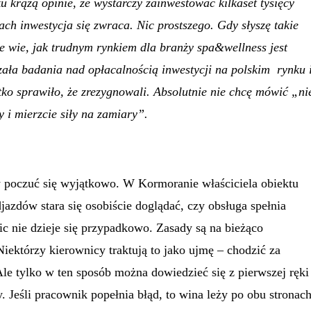
 krążą opinie, że wystarczy zainwestować kilkaset tysięcy
ach inwestycja się zwraca. Nic prostszego. Gdy słyszę takie
ie wie, jak trudnym rynkiem dla branży spa&wellness jest
zała badania nad opłacalnością inwestycji na polskim rynku 
ko sprawiło, że zrezygnowali. Absolutnie nie chcę mówić „ni
y i mierzcie siły na zamiary”.
 by poczuć się wyjątkowo. W Kormoranie właściciela obiektu
jazdów stara się osobiście doglądać, czy obsługa spełnia
ic nie dzieje się przypadkowo. Zasady są na bieżąco
Niektórzy kierownicy traktują to jako ujmę – chodzić za
Ale tylko w ten sposób można dowiedzieć się z pierwszej ręki
. Jeśli pracownik popełnia błąd, to wina leży po obu stronac