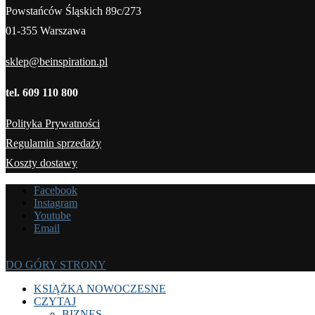
Powstańców Śląskich 89c/273
01-355 Warszawa
sklep@beinspiration.pl
tel. 609 110 800
Polityka Prywatności
Regulamin sprzedaży
Koszty dostawy
Facebook
Instagram
Youtube
Email
DO GÓRY STRONY
KSIĄŻKA NOWOCZESNE
CZYTAJ
BIZNES