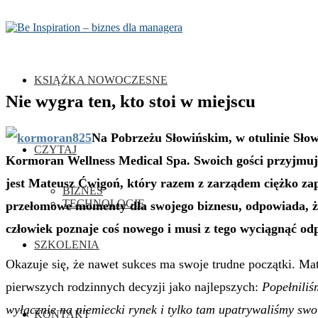
KSIĄŻKA NOWOCZESNE
Nie wygra ten, kto stoi w miejscu
Na Pobrzeżu Słowińskim, w otulinie Sło
CZYTAJ
Kormoran Wellness Medical Spa. Swoich gości przyjmuje
jest Mateusz Ćwigoń, który razem z zarządem ciężko zap
BIZNES
TECHNOLOGIE
przełomowe momenty dla swojego biznesu, odpowiada, że
człowiek poznaje coś nowego i musi z tego wyciągnąć od
SZKOLENIA
Okazuje się, że nawet sukces ma swoje trudne początki. Ma
pierwszych rodzinnych decyzji jako najlepszych:
Popełniliś
wyłącznie na niemiecki rynek i tylko tam upatrywaliśmy swo
KONTAKT