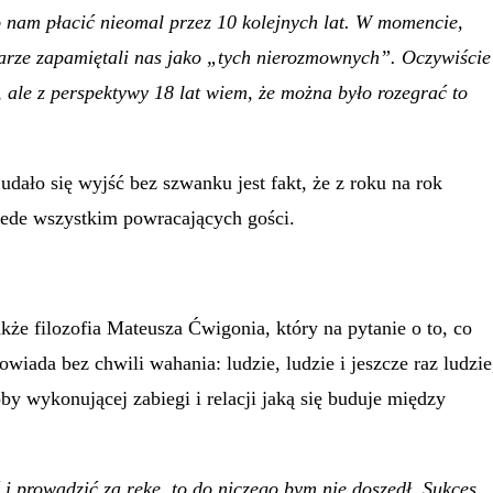
 nam płacić nieomal przez 10 kolejnych lat. W momencie,
karze zapamiętali nas jako „tych nierozmownych”. Oczywiście
j, ale z perspektywy 18 lat wiem, że można było rozegrać to
ało się wyjść bez szwanku jest fakt, że z roku na rok
zede wszystkim powracających gości.
kże filozofia Mateusza Ćwigonia, który na pytanie o to, co
ada bez chwili wahania: ludzie, ludzie i jeszcze raz ludzie
oby wykonującej zabiegi i relacji jaką się buduje między
 i prowadzić za rękę, to do niczego bym nie doszedł. Sukces