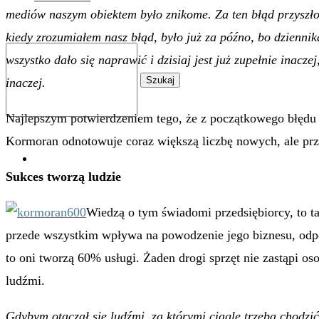
mediów naszym obiektem było znikome. Za ten błąd przyszło
kiedy zrozumiałem nasz błąd, było już za późno, bo dzienni
wszystko dało się naprawić i dzisiaj jest już zupełnie inacze
Szukaj
inaczej.
Najlepszym potwierdzeniem tego, że z początkowego błędu ud
Kormoran odnotowuje coraz większą liczbę nowych, ale pr
0
Sukces tworzą ludzie
Wiedzą o tym świadomi przedsiębiorcy, to ta
przede wszystkim wpływa na powodzenie jego biznesu, odpowi
to oni tworzą 60% usługi. Żaden drogi sprzęt nie zastąpi os
ludźmi.
Gdybym otaczał się ludźmi, za którymi ciągle trzeba chodzić