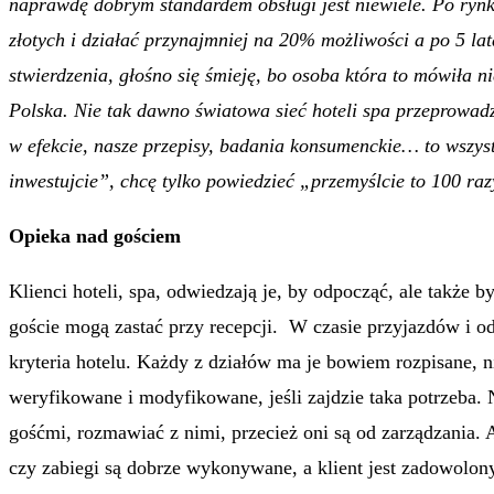
naprawdę dobrym standardem obsługi jest niewiele. Po rynku
złotych i działać przynajmniej na 20% możliwości a po 5 lat
stwierdzenia, głośno się śmieję, bo osoba która to mówiła n
Polska. Nie tak dawno światowa sieć hoteli spa przeprowad
w efekcie, nasze przepisy, badania konsumenckie… to wszyst
inwestujcie”, chcę tylko powiedzieć „przemyślcie to 100 raz
Opieka nad gościem
Klienci hoteli, spa, odwiedzają je, by odpocząć, ale także
goście mogą zastać przy recepcji. W czasie przyjazdów i od
kryteria hotelu. Każdy z działów ma je bowiem rozpisane, n
weryfikowane i modyfikowane, jeśli zajdzie taka potrzeba. 
gośćmi, rozmawiać z nimi, przecież oni są od zarządzania. 
czy zabiegi są dobrze wykonywane, a klient jest zadowolony