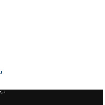
J
 spa