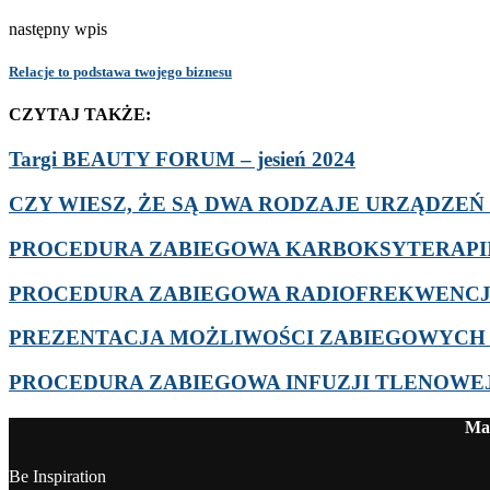
następny wpis
Relacje to podstawa twojego biznesu
CZYTAJ TAKŻE:
Targi BEAUTY FORUM – jesień 2024
CZY WIESZ, ŻE SĄ DWA RODZAJE URZĄDZEŃ D
PROCEDURA ZABIEGOWA KARBOKSYTERAPI
PROCEDURA ZABIEGOWA RADIOFREKWENCJI
PREZENTACJA MOŻLIWOŚCI ZABIEGOWYCH
PROCEDURA ZABIEGOWA INFUZJI TLENOWE
Mag
Be Inspiration