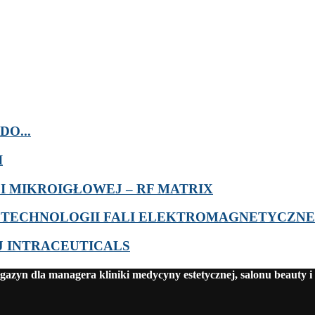
O...
I
 MIKROIGŁOWEJ – RF MATRIX
 TECHNOLOGII FALI ELEKTROMAGNETYCZNE
J INTRACEUTICALS
azyn dla managera kliniki medycyny estetycznej, salonu beauty i