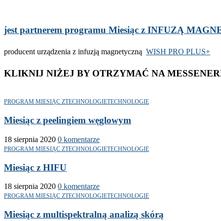
jest partnerem programu Miesiąc z INFUZĄ MA
producent urządzenia z infuzją magnetyczną
WISH PRO PLUS+
KLIKNIJ NIŻEJ BY OTRZYMAĆ NA MESSENER
PROGRAM MIESIĄC Z
TECHNOLOGIE
TECHNOLOGIE
Miesiąc z peelingiem węglowym
18 sierpnia 2020
0 komentarze
PROGRAM MIESIĄC Z
TECHNOLOGIE
TECHNOLOGIE
Miesiąc z HIFU
18 sierpnia 2020
0 komentarze
PROGRAM MIESIĄC Z
TECHNOLOGIE
TECHNOLOGIE
Miesiąc z multispektralną analizą skórą