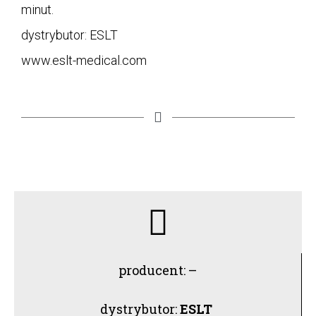
minut.
dystrybutor: ESLT
www.eslt-medical.com
producent: –
dystrybutor:
ESLT