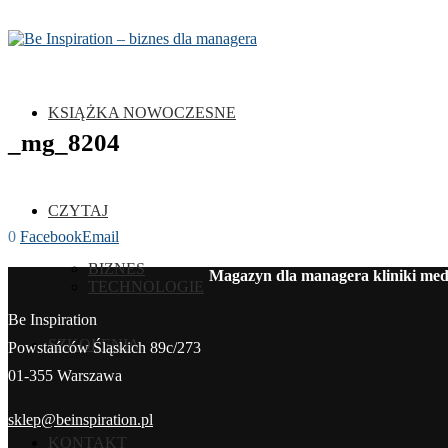
KSIĄŻKA NOWOCZESNE
_mg_8204
CZYTAJ
0
Facebook
Email
BIZNES
Magazyn dla managera kliniki medy
TECHNOLOGIE
Be Inspiration
SZKOLENIA
Powstańców Śląskich 89c/273
01-355 Warszawa
sklep@beinspiration.pl
KONTAKT