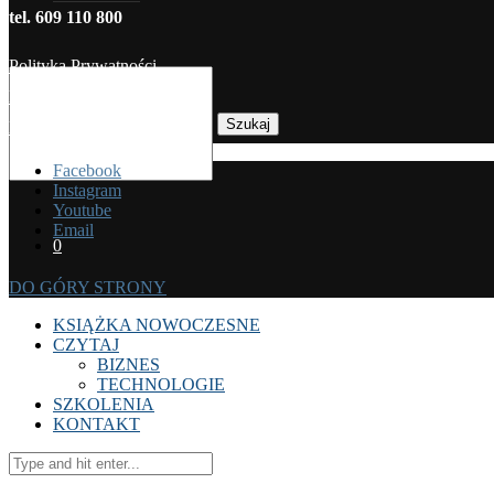
tel. 609 110 800
Polityka Prywatności
Regulamin sprzedaży
Szukaj
Koszty dostawy
Facebook
Instagram
Youtube
Email
0
DO GÓRY STRONY
KSIĄŻKA NOWOCZESNE
CZYTAJ
BIZNES
TECHNOLOGIE
SZKOLENIA
KONTAKT