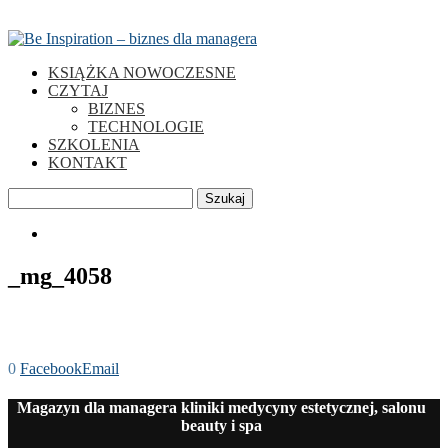
KSIĄŻKA NOWOCZESNE
CZYTAJ
BIZNES
TECHNOLOGIE
SZKOLENIA
KONTAKT
Szukaj
0
_mg_4058
0
Facebook
Email
Magazyn dla managera kliniki medycyny estetycznej, salonu
beauty i spa