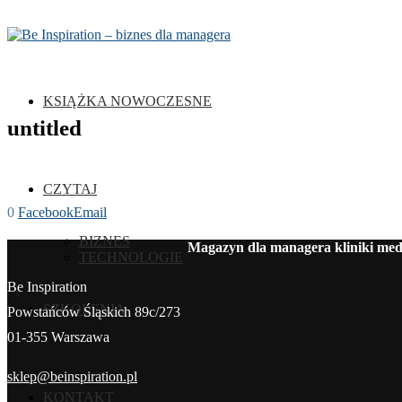
KSIĄŻKA NOWOCZESNE
untitled
CZYTAJ
0
Facebook
Email
BIZNES
Magazyn dla managera kliniki medy
TECHNOLOGIE
Be Inspiration
SZKOLENIA
Powstańców Śląskich 89c/273
01-355 Warszawa
sklep@beinspiration.pl
KONTAKT