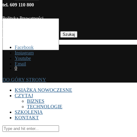
tel. 609 110 800
Polityka Prywatności
Regulamin sprzedaży
Szukaj
Koszty dostawy
Facebook
Instagram
Youtube
Email
0
DO GÓRY STRONY
KSIĄŻKA NOWOCZESNE
CZYTAJ
BIZNES
TECHNOLOGIE
SZKOLENIA
KONTAKT