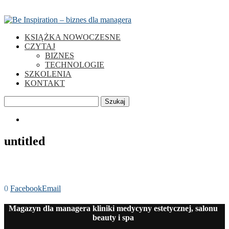
KSIĄŻKA NOWOCZESNE
CZYTAJ
BIZNES
TECHNOLOGIE
SZKOLENIA
KONTAKT
Szukaj
0
untitled
0
Facebook
Email
Magazyn dla managera kliniki medycyny estetycznej, salonu
beauty i spa