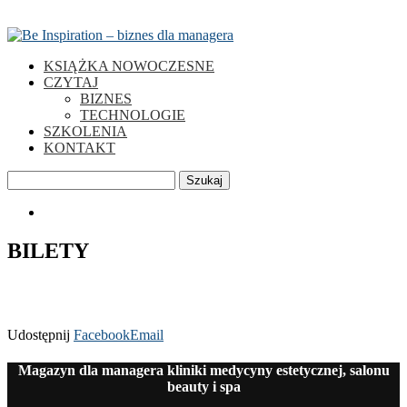
KSIĄŻKA NOWOCZESNE
CZYTAJ
BIZNES
TECHNOLOGIE
SZKOLENIA
KONTAKT
Szukaj
0
BILETY
Udostępnij
Facebook
Email
Magazyn dla managera kliniki medycyny estetycznej, salonu
beauty i spa