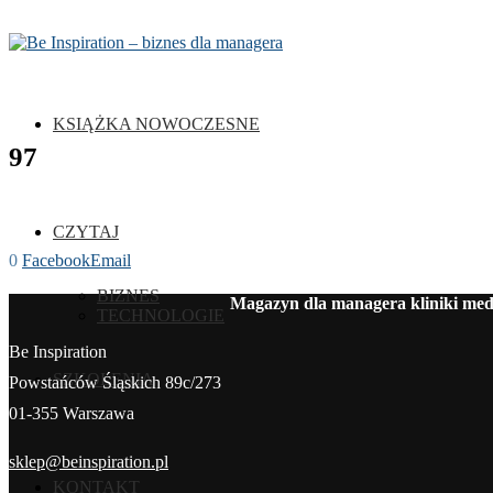
KSIĄŻKA NOWOCZESNE
97
CZYTAJ
0
Facebook
Email
BIZNES
Magazyn dla managera kliniki medy
TECHNOLOGIE
Be Inspiration
SZKOLENIA
Powstańców Śląskich 89c/273
01-355 Warszawa
sklep@beinspiration.pl
KONTAKT