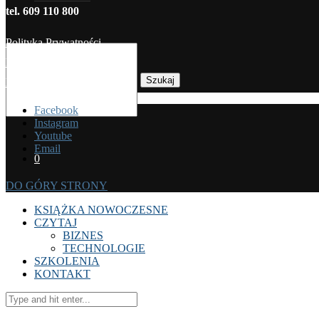
tel. 609 110 800
Polityka Prywatności
Regulamin sprzedaży
Szukaj
Koszty dostawy
Facebook
Instagram
Youtube
Email
0
DO GÓRY STRONY
KSIĄŻKA NOWOCZESNE
CZYTAJ
BIZNES
TECHNOLOGIE
SZKOLENIA
KONTAKT