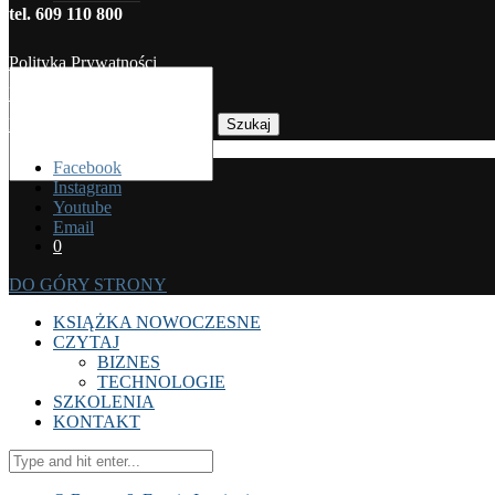
tel. 609 110 800
Polityka Prywatności
Regulamin sprzedaży
Koszty dostawy
Szukaj
Facebook
Instagram
Youtube
Email
0
DO GÓRY STRONY
KSIĄŻKA NOWOCZESNE
CZYTAJ
BIZNES
TECHNOLOGIE
SZKOLENIA
KONTAKT