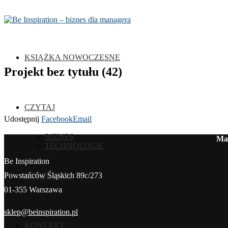
KSIĄŻKA NOWOCZESNE
Projekt bez tytułu (42)
CZYTAJ
Udostępnij
Facebook
Email
BIZNES
Mag
TECHNOLOGIE
Be Inspiration
SZKOLENIA
Powstańców Śląskich 89c/273
01-355 Warszawa
sklep@beinspiration.pl
KONTAKT