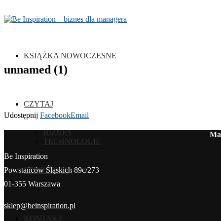
KSIĄŻKA NOWOCZESNE
unnamed (1)
CZYTAJ
Udostępnij
Facebook
Email
BIZNES
Mag
TECHNOLOGIE
Be Inspiration
SZKOLENIA
Powstańców Śląskich 89c/273
01-355 Warszawa
sklep@beinspiration.pl
KONTAKT