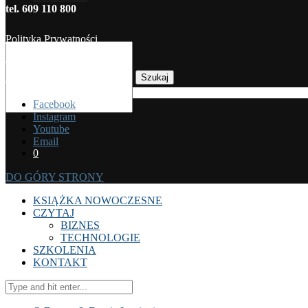
tel. 609 110 800
Polityka Prywatności
Regulamin sprzedaży
Koszty dostawy
Szukaj
Facebook
Instagram
Youtube
Email
0
DO GÓRY STRONY
KSIĄŻKA NOWOCZESNE
CZYTAJ
BIZNES
TECHNOLOGIE
SZKOLENIA
KONTAKT