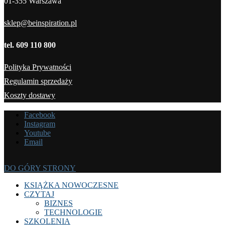
01-355 Warszawa
sklep@beinspiration.pl
tel. 609 110 800
Polityka Prywatności
Regulamin sprzedaży
Koszty dostawy
Facebook
Instagram
Youtube
Email
DO GÓRY STRONY
KSIĄŻKA NOWOCZESNE
CZYTAJ
BIZNES
TECHNOLOGIE
SZKOLENIA