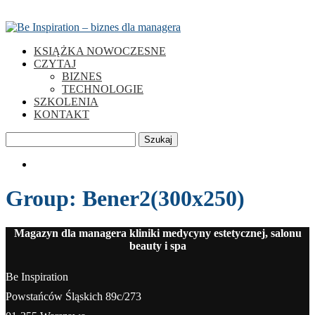
KSIĄŻKA NOWOCZESNE
CZYTAJ
BIZNES
TECHNOLOGIE
SZKOLENIA
KONTAKT
Szukaj
0
Group:
Bener2(300x250)
Magazyn dla managera kliniki medycyny estetycznej, salonu
beauty i spa
Be Inspiration
Powstańców Śląskich 89c/273