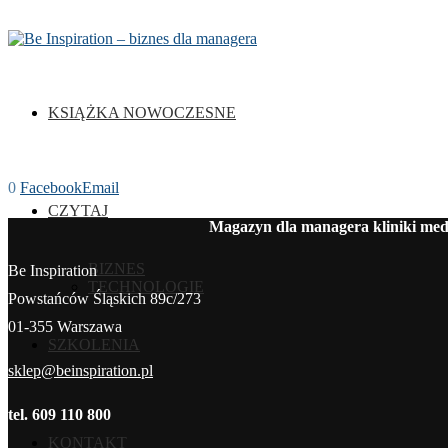
KSIĄŻKA NOWOCZESNE
0
Facebook
Email
CZYTAJ
Magazyn dla managera kliniki medy
BIZNES
Be Inspiration
TECHNOLOGIE
Powstańców Śląskich 89c/273
01-355 Warszawa
SZKOLENIA
sklep@beinspiration.pl
tel. 609 110 800
KONTAKT