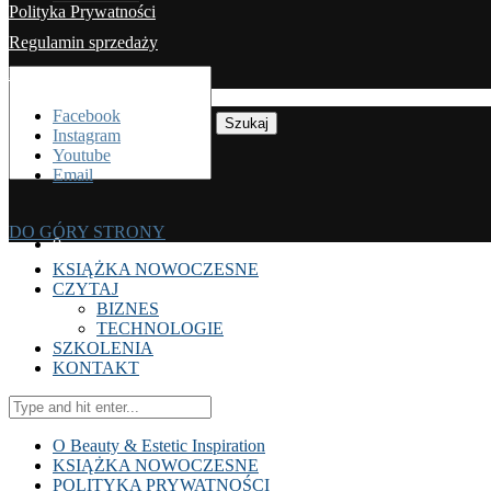
Polityka Prywatności
Regulamin sprzedaży
Koszty dostawy
Facebook
Szukaj
Instagram
Youtube
Email
DO GÓRY STRONY
0
KSIĄŻKA NOWOCZESNE
CZYTAJ
BIZNES
TECHNOLOGIE
SZKOLENIA
KONTAKT
O Beauty & Estetic Inspiration
KSIĄŻKA NOWOCZESNE
POLITYKA PRYWATNOŚCI