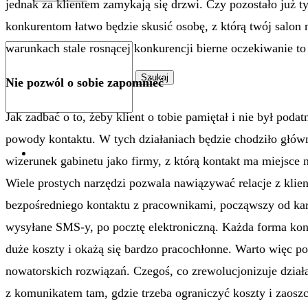
jednak za klientem zamykają się drzwi. Czy pozostało już ty
konkurentom łatwo będzie skusić osobę, z którą twój salon n
warunkach stale rosnącej konkurencji bierne oczekiwanie t
Szukaj
Nie pozwól o sobie zapomnieć
Jak zadbać o to, żeby klient o tobie pamiętał i nie był poda
powody kontaktu. W tych działaniach będzie chodziło główn
0
wizerunek gabinetu jako firmy, z którą kontakt ma miejsce
Wiele prostych narzędzi pozwala nawiązywać relacje z klien
bezpośredniego kontaktu z pracownikami, począwszy od kar
wysyłane SMS-y, po pocztę elektroniczną. Każda forma kon
duże koszty i okażą się bardzo pracochłonne. Warto więc po
nowatorskich rozwiązań. Czegoś, co zrewolucjonizuje działa
z komunikatem tam, gdzie trzeba ograniczyć koszty i zao