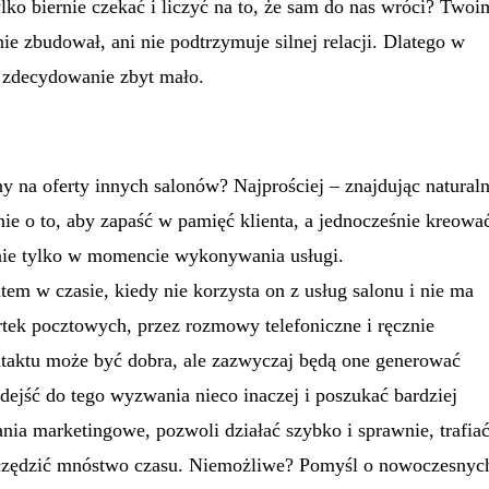
lko biernie czekać i liczyć na to, że sam do nas wróci? Twoi
ie zbudował, ani nie podtrzymuje silnej relacji. Dlatego w
o zdecydowanie zbyt mało.
tny na oferty innych salonów? Najprościej – znajdując natural
ie o to, aby zapaść w pamięć klienta, a jednocześnie kreowa
 nie tylko w momencie wykonywania usługi.
tem w czasie, kiedy nie korzysta on z usług salonu i nie ma
tek pocztowych, przez rozmowy telefoniczne i ręcznie
taktu może być dobra, ale zazwyczaj będą one generować
dejść do tego wyzwania nieco inaczej i poszukać bardziej
nia marketingowe, pozwoli działać szybko i sprawnie, trafia
szczędzić mnóstwo czasu. Niemożliwe? Pomyśl o nowoczesnyc