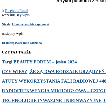
Artykuł pochodzi z
Beaut
0
Facebook
Email
wcześniejszy wpis
Nie daj klientowi o sobie zapomnieć
następny wpis
Drobiazgowość mile widziana
CZYTAJ TAKŻE:
Targi BEAUTY FORUM – jesień 2024
CZY WIESZ, ŻE SĄ DWA RODZAJE URZĄDZEŃ D
ATUTY WYKORZYSTANIA FALI RADIOWEJ 448 
RADIOFREKWENCJA MIKROIGŁOWA – CZEGO 
TECHNOLOGIE INWAZJNE I NIEINWAZYJNE, C