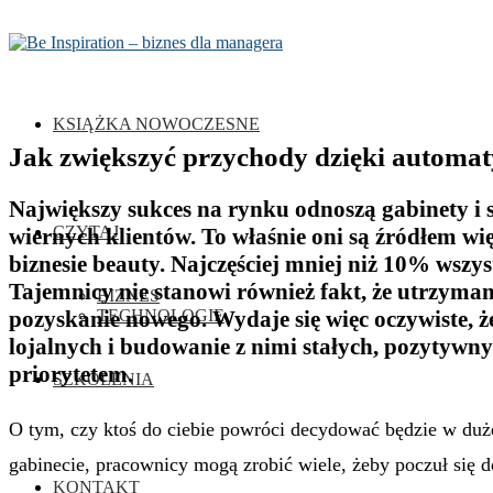
KSIĄŻKA NOWOCZESNE
Jak zwiększyć przychody dzięki automa
Największy sukces na rynku odnoszą gabinety i s
CZYTAJ
wiernych klientów. To właśnie oni są źródłem w
biznesie beauty. Najczęściej mniej niż 10% wszys
Tajemnicy nie stanowi również fakt, że utrzymanie
BIZNES
pozyskanie nowego. Wydaje się więc oczywiste, 
TECHNOLOGIE
lojalnych i budowanie z nimi stałych, pozytywny
priorytetem.
SZKOLENIA
O tym, czy ktoś do ciebie powróci decydować będzie w dużej
gabinecie, pracownicy mogą zrobić wiele, żeby poczuł się 
KONTAKT