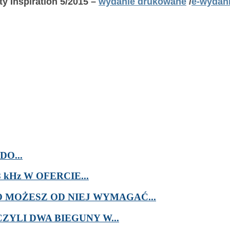
y Inspiration 5/2015 –
wydanie drukowane
/
e-wydan
O...
kHz W OFERCIE...
MOŻESZ OD NIEJ WYMAGAĆ...
ZYLI DWA BIEGUNY W...