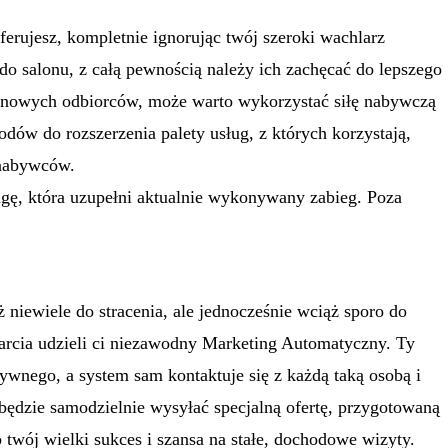
oferujesz, kompletnie ignorując twój szeroki wachlarz
 do salonu, z całą pewnością należy ich zachęcać do lepszego
to nowych odbiorców, może warto wykorzystać siłę nabywczą
dów do rozszerzenia palety usług, z których korzystają,
 nabywców.
ugę, która uzupełni aktualnie wykonywany zabieg. Poza
ż niewiele do stracenia, ale jednocześnie wciąż sporo do
arcia udzieli ci niezawodny Marketing Automatyczny. Ty
tywnego, a system sam kontaktuje się z każdą taką osobą i
ędzie samodzielnie wysyłać specjalną ofertę, przygotowaną
 twój wielki sukces i szansa na stałe, dochodowe wizyty.