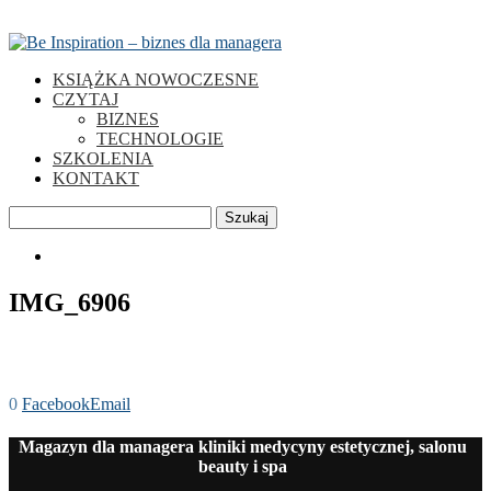
KSIĄŻKA NOWOCZESNE
CZYTAJ
BIZNES
TECHNOLOGIE
SZKOLENIA
KONTAKT
Szukaj
0
IMG_6906
0
Facebook
Email
Magazyn dla managera kliniki medycyny estetycznej, salonu
beauty i spa