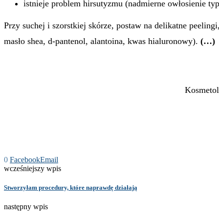
istnieje problem hirsutyzmu (nadmierne owłosienie ty
Przy suchej i szorstkiej skórze, postaw na delikatne peeling
masło shea, d-pantenol, alantoina, kwas hialuronowy).
(…)
Kosmetol
0
Facebook
Email
wcześniejszy wpis
Stworzyłam procedury, które naprawdę działają
następny wpis