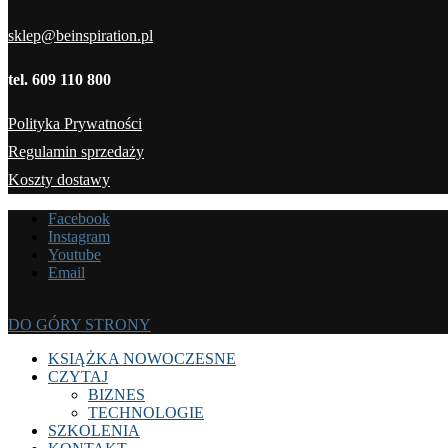
sklep@beinspiration.pl
tel. 609 110 800
Polityka Prywatności
Regulamin sprzedaży
Koszty dostawy
Facebook
Instagram
Youtube
Email
DO GÓRY STRONY
KSIĄŻKA NOWOCZESNE
CZYTAJ
BIZNES
TECHNOLOGIE
SZKOLENIA