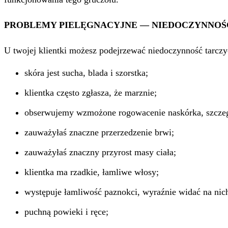
PROBLEMY PIELĘGNACYJNE — NIEDOCZYNNOŚ
U twojej klientki możesz podejrzewać niedoczynność tarczyc
skóra jest sucha, blada i szorstka;
klientka często zgłasza, że marznie;
obserwujemy wzmożone rogowacenie naskórka, szczegól
zauważyłaś znaczne przerzedzenie brwi;
zauważyłaś znaczny przyrost masy ciała;
klientka ma rzadkie, łamliwe włosy;
występuje łamliwość paznokci, wyraźnie widać na nic
puchną powieki i ręce;