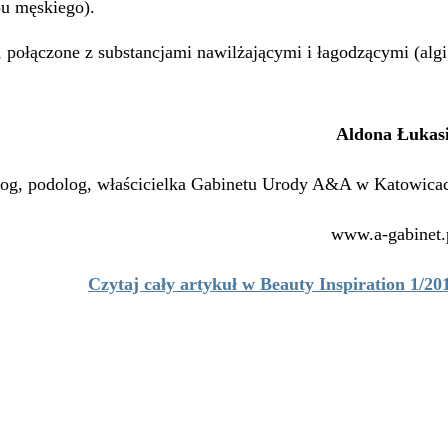
pu męskiego).
i, połączone z substancjami nawilżającymi i łagodzącymi (algi
Aldona Łukas
og, podolog, właścicielka Gabinetu Urody A&A w Katowica
www.a-gabinet.
Czytaj cały artykuł w Beauty Inspiration 1/20