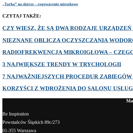
„Tarka” na skórze – rogowacenie mieszkowe
CZYTAJ TAKŻE:
CZY WIESZ, ŻE SĄ DWA RODZAJE URZĄDZEŃ D
NIEZNANE OBLICZA OCZYSZCZANIA WODO
RADIOFREKWENCJA MIKROIGŁOWA – CZEGO 
3 NAJWIĘKSZE TRENDY W TRYCHOLOGII
7 NAJWAŻNIEJSZYCH PROCEDUR ZABIEGÓ
KORZYŚCI Z WDROŻENIA DO SALONU USŁU
Mag
Be Inspiration
Powstańców Śląskich 89c/273
01-355 Warszawa