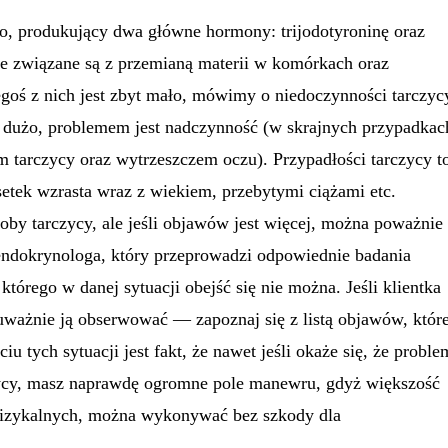
o, produkujący dwa główne hormony: trijodotyroninę oraz
te związane są z przemianą materii w komórkach oraz
goś z nich jest zbyt mało, mówimy o niedoczynności tarczyc
 dużo, problemem jest nadczynność (w skrajnych przypadkac
tarczycy oraz wytrzeszczem oczu). Przypadłości tarczycy t
dsetek wzrasta wraz z wiekiem, przebytymi ciążami etc.
oby tarczycy, ale jeśli objawów jest więcej, można poważnie
 endokrynologa, który przeprowadzi odpowiednie badania
którego w danej sytuacji obejść się nie można. Jeśli klientka
 uważnie ją obserwować — zapoznaj się z listą objawów, któr
tych sytuacji jest fakt, że nawet jeśli okaże się, że proble
zycy, masz naprawdę ogromne pole manewru, gdyż większość
fizykalnych, można wykonywać bez szkody dla