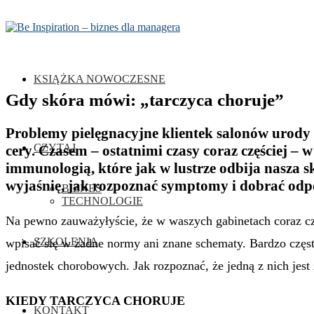
KSIĄŻKA NOWOCZESNE
Gdy skóra mówi: „tarczyca choruje”
Problemy pielęgnacyjne klientek salonów urody n
CZYTAJ
cery. Czasem – ostatnimi czasy coraz częściej – 
immunologią, które jak w lustrze odbija nasza s
wyjaśnię, jak rozpoznać symptomy i dobrać odpo
BIZNES
TECHNOLOGIE
Na pewno zauważyłyście, że w waszych gabinetach coraz czę
SZKOLENIA
wpisać się w żadne normy ani znane schematy. Bardzo częst
jednostek chorobowych. Jak rozpoznać, że jedną z nich jest
KIEDY TARCZYCA CHORUJE
KONTAKT