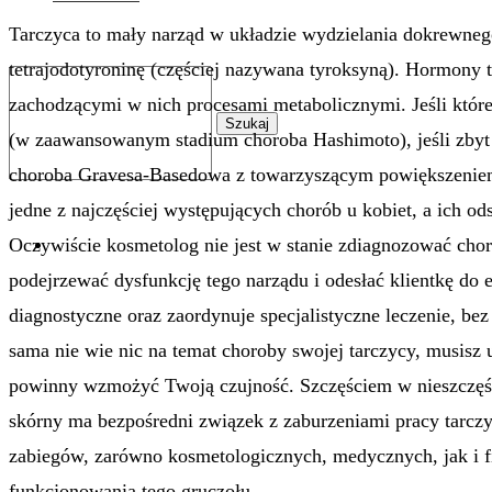
Tarczyca to mały narząd w układzie wydzielania dokrewneg
tetrajodotyroninę (częściej nazywana tyroksyną). Hormony 
zachodzącymi w nich procesami metabolicznymi. Jeśli które
Szukaj
(w zaawansowanym stadium choroba Hashimoto), jeśli zbyt
choroba Gravesa-Basedowa z towarzyszącym powiększeniem 
jedne z najczęściej występujących chorób u kobiet, a ich o
Oczywiście kosmetolog nie jest w stanie zdiagnozować chor
0
podejrzewać dysfunkcję tego narządu i odesłać klientkę do
diagnostyczne oraz zaordynuje specjalistyczne leczenie, bez 
sama nie wie nic na temat choroby swojej tarczycy, musisz
powinny wzmożyć Twoją czujność. Szczęściem w nieszczęściu 
skórny ma bezpośredni związek z zaburzeniami pracy tarc
zabiegów, zarówno kosmetologicznych, medycznych, jak i 
funkcjonowania tego gruczołu.