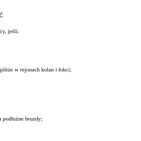
Ć
y, jeśli:
nie w rejonach kolan i łokci;
h podłużne bruzdy;